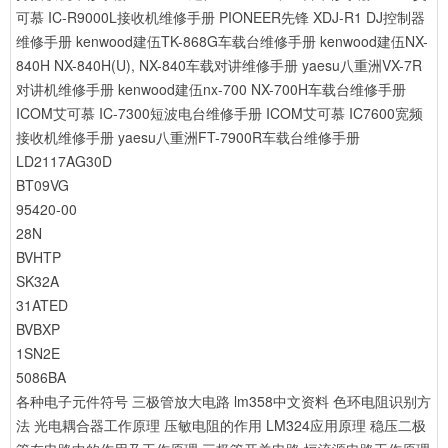
可慕 IC-R9000L接收机维修手册
PIONEER先锋 XDJ-R1 DJ控制器
维修手册
kenwood建伍TK-868G车载台维修手册
kenwood建伍NX-
840H NX-840H(U), NX-840车载对讲维修手册
yaesu八重洲VX-7R
对讲机维修手册
kenwood建伍nx-700 NX-700H车载台维修手册
ICOM艾可慕 IC-7300短波电台维修手册
ICOM艾可慕 IC7600宽频
接收机维修手册
yaesu八重洲FT-7900R车载台维修手册
LD2117AG30D
BT09VG
95420-00
28N
BVHTP
SK32A
31ATED
BVBXP
1SN2E
5086BA
各种电子元件符号
三极管放大电路
lm358中文资料
色环电阻识别方
法
光电耦合器工作原理
压敏电阻的作用
LM324应用原理
稳压二极