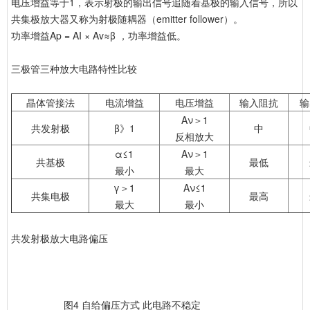
电压增益等于1，表示射极的输出信号追随着基极的输入信号，所以
共集极放大器又称为射极随耦器（emitter follower）。
功率增益
Ap = AI × Av≈β
，功率增益低。
三极管三种放大电路特性比较
晶体管接法
电流增益
电压增益
输入阻抗
输
Aν
＞1
共发射极
β
》1
中
反相放大
α≤1
Aν
＞1
共基极
最低
最小
最大
γ
＞1
Aν
≤1
共集电极
最高
最大
最小
共发射极放大电路偏压
图4 自给偏压方式 此电路不稳定