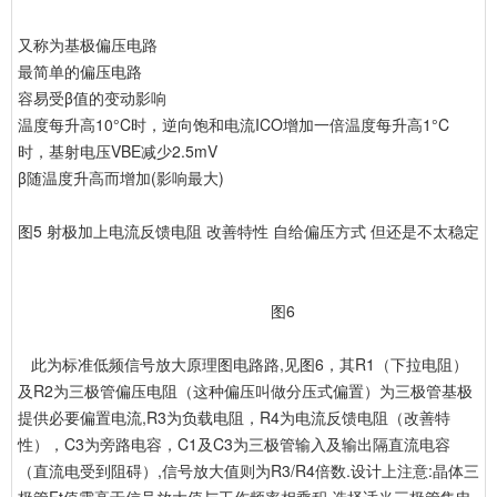
又称为基极偏压电路
最简单的偏压电路
容易受β值的变动影响
温度每升高10°C时，逆向饱和电流ICO增加一倍温度每升高1°C
时，基射电压VBE减少2.5mV
β随温度升高而增加(影响最大)
图5 射极加上电流反馈电阻 改善特性 自给偏压方式 但还是不太稳定
图6
此为标准低频信号放大原理图电路路,见图6，其R1（下拉电阻）
及R2为三极管偏压电阻（这种偏压叫做分压式偏置）为三极管基极
提供必要偏置电流,R3为负载电阻，R4为电流反馈电阻（改善特
性），C3为旁路电容，C1及C3为三极管输入及输出隔直流电容
（直流电受到阻碍）,信号放大值则为R3/R4倍数.设计上注意:晶体三