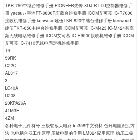
TKR-750中继台维修手册
PIONEER先锋 XDJ-R1 DJ控制器维修手
册
yaesu八重洲FT-8800R车载台维修手册
ICOM艾可慕 IC-R7000
接收机维修手册
kenwood建伍TKR-820中继台维修手册
kenwood
建伍TKR-850中继台维修手册
ICOM艾可慕 IC-M423 IC-M424甚高
频无线电话维修手册
ICOM艾可慕 IC-R9500接收机维修手册
ICOM
艾可慕 IC-7410无线电固定机维修手册
19
59RK
C22C
AL317
3
LC40A
D208
20KPA26A
41M3E
4ZM
各种电子元件符号
三极管放大电路
lm358中文资料
色环电阻识别方
法
光电耦合器工作原理
压敏电阻的作用
LM324应用原理
稳压二极