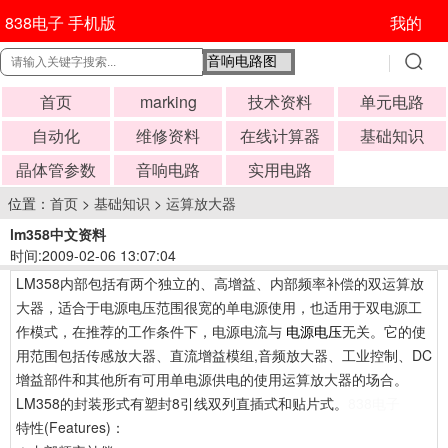
838电子 手机版
我的
首页
marking
技术资料
单元电路
自动化
维修资料
在线计算器
基础知识
晶体管参数
音响电路
实用电路
位置：
首页
>
基础知识
>
运算放大器
lm358中文资料
时间:2009-02-06 13:07:04
LM358内部包括有两个独立的、高增益、内部频率补偿的双运算放
大器，适合于电源电压范围很宽的单电源使用，也适用于双电源工
作模式，在推荐的工作条件下，电源电流与
电源电压
无关。它的使
用范围包括传感放大器、直流增益模组,音频放大器、工业控制、DC
增益部件和其他所有可用单电源供电的使用运算放大器的场合。
LM358的封装形式有塑封8引线双列直插式和贴片式。
838电子
特性(Features)：