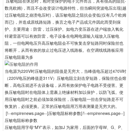
压敏电阻在休息时，相对受保护的电子元件而言，具有很高的阻抗-
数兆欧姆)，而且不会改变设计电路特性，但当瞬间突波电压出现(越
过压敏电阻之崩溃电压时)，该压敏电阻之阻抗会变低(仅有几个欧姆
而已)，并造成原线路短路，换言之电子产品或元件因此而受到保
护。主要用途：防雷，过压保护。如电力变压器在进户端放入氧化
锌避雷器可以有效防雷，电子设备在电网电源输入端放入压敏电
阻，一但电网电压升高压敏电阻会不可恢复击穿短路同时保险丝也
将断开，从而有效的放止过电压进入线路板。在空调线线路板应用
压敏电阻最为多
当电源为220V时压敏电阻的阻值是无穷大，当峰值电压超过470V时
（220V电压的峰值是311V）压敏电阻立刻击穿短路，保险丝也会熔
断，高电压就进不去设备端，从而有效保护电子电路不受侵害。更
换压敏电阻时在电阻体上需裹上绝缘材料加以保护，以防飞弧。使
用压敏电阻时之前必须加装保险丝，压敏电阻一但击穿短路是不可
恢复的，必须更换。正常的压敏电阻用万用表测量是无穷大的。
[!--empirenews.page--]压敏电阻标称参数[/!--empirenews.page--]
压敏电阻标称参数
压敏电阻用字母“MY”表示，如加J 为家用，后面的字母W、G、P、