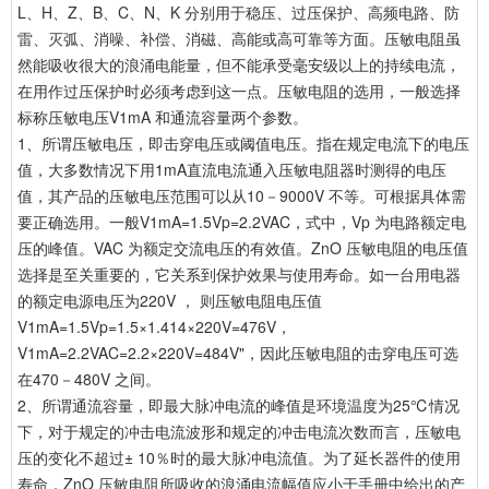
L、H、Z、B、C、N、K 分别用于稳压、过压保护、高频电路、防
雷、灭弧、消噪、补偿、消磁、高能或高可靠等方面。压敏电阻虽
然能吸收很大的浪涌电能量，但不能承受毫安级以上的持续电流，
在用作过压保护时必须考虑到这一点。压敏电阻的选用，一般选择
标称压敏电压V1mA 和通流容量两个参数。
1、所谓压敏电压，即击穿电压或阈值电压。指在规定电流下的电压
值，大多数情况下用1mA直流电流通入压敏电阻器时测得的电压
值，其产品的压敏电压范围可以从10－9000V 不等。可根据具体需
要正确选用。一般V1mA=1.5Vp=2.2VAC，式中，Vp 为电路额定电
压的峰值。VAC 为额定交流电压的有效值。ZnO 压敏电阻的电压值
选择是至关重要的，它关系到保护效果与使用寿命。如一台用电器
的额定电源电压为220V ， 则压敏电阻电压值
V1mA=1.5Vp=1.5×1.414×220V=476V，
V1mA=2.2VAC=2.2×220V=484V"，因此压敏电阻的击穿电压可选
在470－480V 之间。
2、所谓通流容量，即最大脉冲电流的峰值是环境温度为25℃情况
下，对于规定的冲击电流波形和规定的冲击电流次数而言，压敏电
压的变化不超过± 10％时的最大脉冲电流值。为了延长器件的使用
寿命，ZnO 压敏电阻所吸收的浪涌电流幅值应小于手册中给出的产