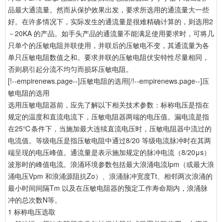
品最大通流量。然而从保护效果出发，要求所选用的通流量大一些
好。在许多情况下，实际发生的通流量是很难精确计算的，则选用2
－20KA 的产品。如手头产品的通流量不能满足使用要求时，可将几
只单个的压敏电阻并联使用，并联后的压敏电不变，其通流量为各
单只压敏电阻数值之和。要求并联的压敏电阻伏安特性尽量相同，
否则易引起分流不均匀而损坏压敏电阻。
[!--empirenews.page--]压敏电阻的选用[/!--empirenews.page--]压
敏电阻的选用
选用压敏电阻器前，应先了解以下相关技术参数：标称电压是指在
规定的温度和直流电流下，压敏电阻器两端的电压值。漏电流是指
在25℃条件下，当施加最大连续直流电压时，压敏电阻器中流过的
电流值。等级电压是指压敏电阻中通过8/20 等级电流脉冲时在其两
端呈现的电压峰值。通流量是表示施加规定的脉冲电流（8/20μs）
波形时的峰值电流。浪涌环境参数包括最大浪涌电流Ipm（或最大浪
涌电压Vpm 和浪涌源阻抗Zo）、浪涌脉冲宽度Tt、相邻两次浪涌的
最小时间间隔Tm 以及在压敏电阻器的预定工作寿命期内，浪涌脉
冲的总次数N等。
1 标称电压选取