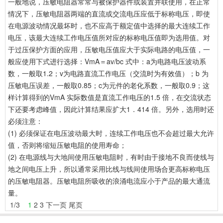
一般地说，压敏电阻器常常与被保护器件或装置并联使用，在正常
情况下，压敏电阻器两端的直流或交流电压应低于标称电压，即使
在电源波动情况最坏时，也不应高于额定值中选择的最大连续工作
电压，该最大连续工作电压值所对应的标称电压值即为选用值。对
于过压保护方面的应用，压敏电压值应大于实际电路的电压值，一
般应使用下式进行选择：VmA＝av/bc 式中：a为电路电压波动系
数，一般取1.2；v为电路直流工作电压（交流时为有效值）；b 为
压敏电压误差，一般取0.85；c为元件的老化系数，一般取0.9；这
样计算得到的VmA 实际数值是直流工作电压的1.5 倍，在交流状态
下还要考虑峰值，因此计算结果应扩大1．414 倍。另外，选用时还
必须注意：
(1) 必须保证在电压波动最大时，连续工作电压也不会超过最大允许
值，否则将缩短压敏电阻的使用寿命；
(2) 在电源线与大地间使用压敏电阻时，有时由于接地不良而使线与
地之间电压上升，所以通常采用比线与线间使用场合更高标称电压
的压敏电阻器。压敏电阻所吸收的浪涌电流应小于产品的最大通流
量。
1
/
3
1
2
3
下一页
尾页