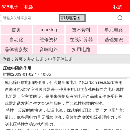
838电子 手机版
我的
首页
marking
技术资料
单元电路
自动化
维修资料
在线计算器
基础知识
晶体管参数
音响电路
实用电路
位置：
首页
>
基础知识
>
电子元件知识
压敏电阻的作用
时间:2009-01-02 17:40:05
氧化锌压敏电阻的作用，什么是压敏电阻？(Carbon resistor):按用
途来分也称为"突波吸收器是一种具有电压电流对称特性之电压属性
电阻器，它主要的设计是用来保护所有的电子产品或元件免受开关
或雷击诱发所产生之突波的影响，而非线性指数的特性。
特性：反应时间快速；低漏电流；优越的电压比；宽广之电压与能
量比；低备用电力且无后续电流；高效能之突波电流处理能力；抑
制电压特性之稳定执行能力。
838电子