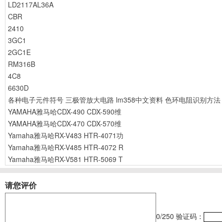
LD2117AL36A
CBR
2410
3GC1
2GC1E
RM316B
4C8
6630D
各种电子元件符号
三极管放大电路
lm358中文资料
色环电阻识别方法
YAMAHA雅马哈CDX-490 CDX-590维
YAMAHA雅马哈CDX-470 CDX-570维
Yamaha雅马哈RX-V483 HTR-4071功
Yamaha雅马哈RX-V485 HTR-4072 R
Yamaha雅马哈RX-V581 HTR-5069 T
请您评价
0
/250
验证码：