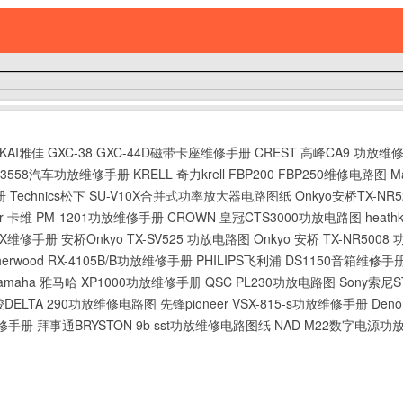
KAI雅佳 GXC-38 GXC-44D磁带卡座维修手册
CREST 高峰CA9 功放维
派3558汽车功放维修手册
KRELL 奇力krell FBP200 FBP250维修电路图
M
册
Technics松下 SU-V10X合并式功率放大器电路图纸
Onkyo安桥TX-N
er 卡维 PM-1201功放维修手册
CROWN 皇冠CTS3000功放电路图
heat
0BX维修手册
安桥Onkyo TX-SV525 功放电路图
Onkyo 安桥 TX-NR500
herwood RX-4105B/B功放维修手册
PHILIPS飞利浦 DS1150音箱维修手
amaha 雅马哈 XP1000功放维修手册
QSC PL230功放电路图
Sony索尼
骏DELTA 290功放维修电路图
先锋pioneer VSX-815-s功放维修手册
Den
维修手册
拜事通BRYSTON 9b sst功放维修电路图纸
NAD M22数字电源功