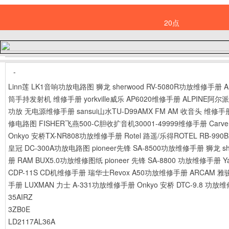
20点
-
Linn莲 LK1音响功放电路图
狮龙 sherwood RV-5080R功放维修手册
A
筒手持发射机 维修手册
yorkville威乐 AP6020维修手册
ALPINE阿尔
功放 无电源维修手册
sansui山水TU-D99AMX FM AM 收音头 维修手
修电路图
FISHER飞燕500-C胆收扩音机30001-49999维修手册
Carv
Onkyo 安桥TX-NR808功放维修手册
Rotel 路遥/乐得ROTEL RB-99
皇冠 DC-300A功放电路图
pioneer先锋 SA-8500功放维修手册
狮龙 s
册
RAM BUX5.0功放维修图纸
pioneer 先锋 SA-8800 功放维修手册
Y
CDP-11S CD机维修手册
瑞华士Revox A50功放维修手册
ARCAM 雅
手册
LUXMAN 力士 A-331功放维修手册
Onkyo 安桥 DTC-9.8 功放
35AIRZ
3ZB0E
LD2117AL36A