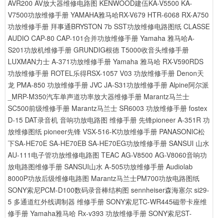
AVR200 AV放大器维修电路图
KENWOOD建伍KA-V5500 KA-
V7500功放维修手册
YAMAHA雅马哈RX-V679 HTR-6068 RX-A750
功放维修手册
拜事通BRYSTON 7b SST功放维修电路图纸
CLASSE
AUDIO CAP-80 CAP-101合并功放维修手册
Yamaha 雅马哈A-
S201功放机维修手册
GRUNDIG根德 T5000收音头维修手册
LUXMAN力士 A-371功放维修手册
Yamaha 雅马哈 RX-V590RDS
功放维修手册
ROTEL乐得RSX-1057 V03 功放维修手册
Denon天
龙 PMA-850 功放维修手册
JVC JA-S31功放维修手册
Alpine阿尔派
_MRP-M350汽车单声道功率放大器维修手册
Marantz马兰士
SC500前级维修手册
Marantz马兰士 SR6003 功放维修手册
fostex
D-15 DAT录音机 音响功放电路图 维修手册
先锋pioneer A-351R 功
放维修图纸
pioneer先锋 VSX-516-K功放维修手册
PANASONIC松
下SA-HE70E SA-HE70EB SA-HE70EG功放维修手册
SANSUI 山水
AU-111电子管功放维修电路图
TEAC AG-V8500 AG-V8060音响功
放电路图维修手册
SANSUI山水 A-505功放维修手册
Audiolab
8000P功放后级维修电路图
Marantz马兰士PM700功放电路图纸
SONY索尼PCM-D100数码录音棒结构图
sennheiser森海塞尔 si29-
5 多通道红外线调制器 维修手册
SONY索尼TC-WR445磁带卡座维
修手册
Yamaha雅马哈 Rx-v393 功放维修手册
SONY索尼ST-