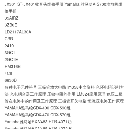
JX301 ST-JX401收音头维修手册
Yamaha 雅马哈A-S700功放机维
修手册
35AIRZ
3ZB0E
LD2117AL36A
CBR
2410
3GC1
2GC1E
RM316B
4C8
6630D
各种电子元件符号
三极管放大电路
lm358中文资料
色环电阻识别方
法
光电耦合器工作原理
压敏电阻的作用
LM324应用原理
稳压二极
管在电路中的作用及工作原理
三极管开关电路
恒流源电路工作原理
YAMAHA雅马哈CDX-490 CDX-590维
YAMAHA雅马哈CDX-470 CDX-570维
Yamaha雅马哈RX-V483 HTR-4071功
Yamaha雅马哈RX-V485 HTR-4072 R