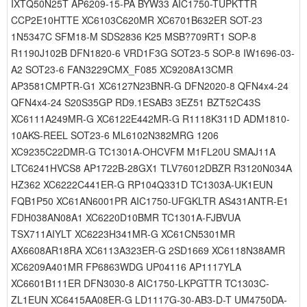
IXTQ50N25T AP6209-15-PA BYW33 AIC1750-TUPKTTR
CCP2E10HTTE XC6103C620MR XC6701B632ER SOT-23
1N5347C SFM18-M SDS2836 K25 MSB?709RT1 SOP-8
R1190J102B DFN1820-6 VRD1F3G SOT23-5 SOP-8 IW1696-03-
A2 SOT23-6 FAN3229CMX_F085 XC9208A13CMR
AP3581CMPTR-G1 XC6127N23BNR-G DFN2020-8 QFN4x4-24
QFN4x4-24 S20S35GP RD9.1ESAB3 3EZ51 BZT52C43S
XC6111A249MR-G XC6122E442MR-G R1118K311D ADM1810-
10AKS-REEL SOT23-6 ML6102N382MRG 1206
XC9235C22DMR-G TC1301A-OHCVFM M1FL20U SMAJ11A
LTC6241HVCS8 AP1722B-28GX1 TLV76012DBZR R3120N034A
HZ362 XC6222C441ER-G RP104Q331D TC1303A-UK1EUN
FQB1P50 XC61AN6001PR AIC1750-UFGKLTR AS431ANTR-E1
FDH038AN08A1 XC6220D10BMR TC1301A-FJBVUA
TSX711AIYLT XC6223H341MR-G XC61CN5301MR
AX6608AR18RA XC6113A323ER-G 2SD1669 XC6118N38AMR
XC6209A401MR FP6863WDG UP04116 AP1117YLA
XC6601B111ER DFN3030-8 AIC1750-LKPGTTR TC1303C-
ZL1EUN XC6415AA08ER-G LD1117G-30-AB3-D-T UM4750DA-