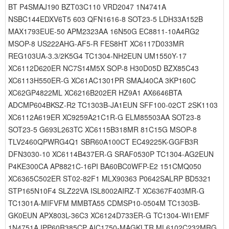
BT P4SMAJ190 BZT03C110 VRD2047 1N4741A
NSBC144EDXV6T5 603 QFN1616-8 SOT23-5 LDH33A152B
MAX1793EUE-50 APM2323AA 16N50G EC8811-10A4RG2
MSOP-8 US222AHG-AF5-R FES8HT XC6117D033MR
REG103UA-3.3/2K5G4 TC1304-NH2EUN UM1550Y-17
XC6112D620ER NC7S14M5X SOP-8 H30D05D BZX85C43
XC6113H550ER-G XC61AC1301PR SMAJ40CA 3KP160C
XC62GP4822ML XC6216B202ER HZ9A1 AX6646BTA
ADCMP604BKSZ-R2 TC1303B-JA1EUN SFF100-02CT 2SK1103
XC6112A619ER XC9259A21C1R-G ELM85503AA SOT23-8
SOT23-5 G693L263TC XC6115B318MR 81C15G MSOP-8
TLV2460QPWRG4Q1 SBR60A100CT EC49225K-GGFB3R
DFN3030-10 XC6114B437ER-G SRAF0530P TC1304-AG2EUN
P4KE300CA AP8821C-16PI BA60BC0WFP-E2 151CMQ050
XC6365C502ER ST02-82F1 MLX90363 P0642SALRP BD5321
STP165N10F4 SLZ22VA ISL8002AIRZ-T XC6367F403MR-G
TC1301A-MIFVFM MMBTA55 CDMSP10-0504M TC1303B-
GK0EUN APX803L-36C3 XC6124D733ER-G TC1304-WI1EMF
1N4751A IPP60R385CP AIC1750-MAGKLTR ML6102C232MRG