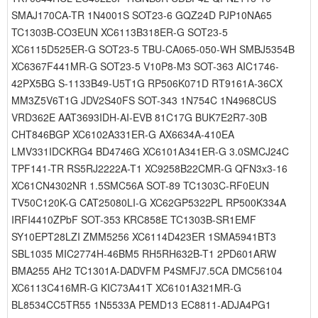
SMAJ170CA-TR 1N4001S SOT23-6 GQZ24D PJP10NA65
TC1303B-CO3EUN XC6113B318ER-G SOT23-5
XC6115D525ER-G SOT23-5 TBU-CA065-050-WH SMBJ5354B
XC6367F441MR-G SOT23-5 V10P8-M3 SOT-363 AIC1746-
42PX5BG S-1133B49-U5T1G RP506K071D RT9161A-36CX
MM3Z5V6T1G JDV2S40FS SOT-343 1N754C 1N4968CUS
VRD362E AAT3693IDH-AI-EVB 81C17G BUK7E2R7-30B
CHT846BGP XC6102A331ER-G AX6634A-410EA
LMV331IDCKRG4 BD4746G XC6101A341ER-G 3.0SMCJ24C
TPF141-TR RS5RJ2222A-T1 XC9258B22CMR-G QFN3x3-16
XC61CN4302NR 1.5SMC56A SOT-89 TC1303C-RF0EUN
TV50C120K-G CAT25080LI-G XC62GP5322PL RP500K334A
IRFI4410ZPbF SOT-353 KRC858E TC1303B-SR1EMF
SY10EPT28LZI ZMM5256 XC6114D423ER 1SMA5941BT3
SBL1035 MIC2774H-46BM5 RH5RH632B-T1 2PD601ARW
BMA255 AH2 TC1301A-DADVFM P4SMFJ7.5CA DMC56104
XC6113C416MR-G KIC73A41T XC6101A321MR-G
BL8534CC5TR55 1N5533A PEMD13 EC8811-ADJA4PG1