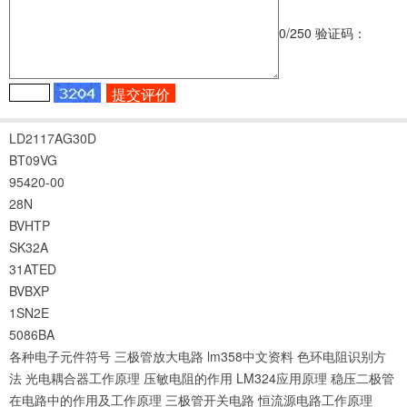
0
/250
验证码：
LD2117AG30D
BT09VG
95420-00
28N
BVHTP
SK32A
31ATED
BVBXP
1SN2E
5086BA
各种电子元件符号
三极管放大电路
lm358中文资料
色环电阻识别方
法
光电耦合器工作原理
压敏电阻的作用
LM324应用原理
稳压二极管
在电路中的作用及工作原理
三极管开关电路
恒流源电路工作原理