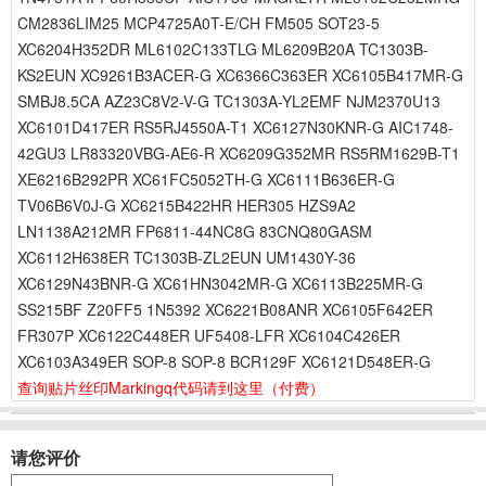
CM2836LIM25 MCP4725A0T-E/CH FM505 SOT23-5
XC6204H352DR ML6102C133TLG ML6209B20A TC1303B-
KS2EUN XC9261B3ACER-G XC6366C363ER XC6105B417MR-G
SMBJ8.5CA AZ23C8V2-V-G TC1303A-YL2EMF NJM2370U13
XC6101D417ER RS5RJ4550A-T1 XC6127N30KNR-G AIC1748-
42GU3 LR83320VBG-AE6-R XC6209G352MR RS5RM1629B-T1
XE6216B292PR XC61FC5052TH-G XC6111B636ER-G
TV06B6V0J-G XC6215B422HR HER305 HZS9A2
LN1138A212MR FP6811-44NC8G 83CNQ80GASM
XC6112H638ER TC1303B-ZL2EUN UM1430Y-36
XC6129N43BNR-G XC61HN3042MR-G XC6113B225MR-G
SS215BF Z20FF5 1N5392 XC6221B08ANR XC6105F642ER
FR307P XC6122C448ER UF5408-LFR XC6104C426ER
XC6103A349ER SOP-8 SOP-8 BCR129F XC6121D548ER-G
查询贴片丝印Markingq代码请到这里
（付费）
请您评价