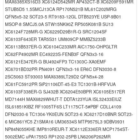
MAX6385XS16D3 XC6124D542MR AP432CT-B XC6209F591MR
STUB5D5 1.5SMCJ13CA RP170N521B ML61C202MRG
QFN5x5-32 SOT23-5 RT9183-12GL DTB523YE USP-9B01
MSOP-8 SMCJ5.0A STW15NK90Z RP505K081B SU13
XC6124F728MR-G XC6229D29B1R-G SRC1204SF
XC6103F643ER TAR5S31 UM809CP MMBZ5233B
XC6113B537ER-G XC6104C233MR AIC1750-OHPGLTR
XC62FP4902MR EC49223S-FENB3F QFN3x3-16
XC6121E347ER-G BU4924FP3 TC1303C-XA0EMF
XC6701BD32PR PN4091 QFN3x3-16 ER6C DFN3030-8
2SC5063 ST93003 MAX6389LT29D2 QFN5x4-28
XC61FC5912PR SiP21106DT-45-E3 TC1301B-HRFVUA
XC6103F338ER-G SJ432B XC6204E50BPR XC6105E517ER
MD7144H MAX6829WHUT-T DDTA123YUA ISL32433EIUZ
ISL61851KIBZ RF1005TF6S LT1175CT-5#PBF CDLL4109
DFN2030-6 TC1304-YK0EUN SOT23-6 XC6217D10BNR SOT23-
6 MIC861YC5 Z1SMA16 UM36534S MTP9575L3 9DBV0931
NP84N055KHE IMP810REUR-T XC6112E336ER MCP1754ST-
5002EMC uPA1755G RP1202-25PB LN6206P262MR