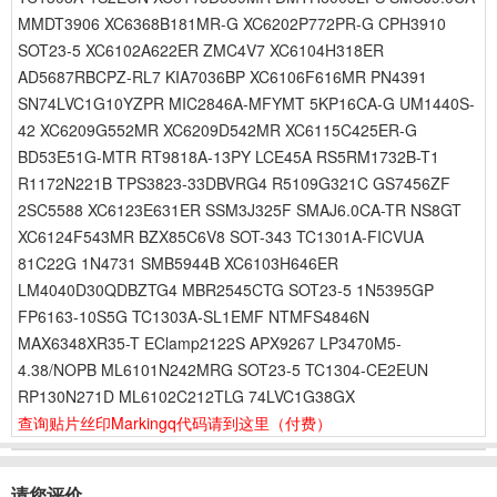
MMDT3906 XC6368B181MR-G XC6202P772PR-G CPH3910
SOT23-5 XC6102A622ER ZMC4V7 XC6104H318ER
AD5687RBCPZ-RL7 KIA7036BP XC6106F616MR PN4391
SN74LVC1G10YZPR MIC2846A-MFYMT 5KP16CA-G UM1440S-
42 XC6209G552MR XC6209D542MR XC6115C425ER-G
BD53E51G-MTR RT9818A-13PY LCE45A RS5RM1732B-T1
R1172N221B TPS3823-33DBVRG4 R5109G321C GS7456ZF
2SC5588 XC6123E631ER SSM3J325F SMAJ6.0CA-TR NS8GT
XC6124F543MR BZX85C6V8 SOT-343 TC1301A-FICVUA
81C22G 1N4731 SMB5944B XC6103H646ER
LM4040D30QDBZTG4 MBR2545CTG SOT23-5 1N5395GP
FP6163-10S5G TC1303A-SL1EMF NTMFS4846N
MAX6348XR35-T EClamp2122S APX9267 LP3470M5-
4.38/NOPB ML6101N242MRG SOT23-5 TC1304-CE2EUN
RP130N271D ML6102C212TLG 74LVC1G38GX
查询贴片丝印Markingq代码请到这里
（付费）
请您评价