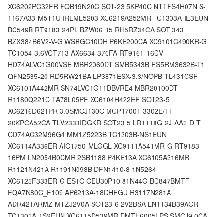
XC6202PC32FR FQB19N20C SOT-23 5KP40C NTTFS4H07N S-
1167A33-M5T1U IRLML5203 XC6219A252MR TC1303A-IE3EUN
BC549B RT9183-24PL BZW06-15 RH5RZ34CA SOT-343
BZX384B6V2-V-G WSRGC10DH P6KE200CA XC9101C490KR-G
TC1054-3.6VCT713 AX6634-370FA RT9161-16CV
HD74ALVC1G00VSE MBR2060DT SMB5343B RS5RM3632B-T1
QFN2535-20 RD5RW21BA LP3871ESX-3.3/NOPB TL431CSF
XC6101A442MR SN74LVC1G11DBVRE4 MBR20100DT
R1180Q221C TA78L05PF XC6104H422ER SOT23-5
XC6216D621PR 3.0SMCJ130C MCP1700T-3302E/TT
20KPCA52CA TLV2333IDGKR SOT23-5 LR1118G-2J-AA3-D-T
CD74AC32M96G4 MM1Z5223B TC1303B-NS1EUN
XC6114A336ER AIC1750-MLGGL XC9111A541MR-G RT9183-
16PM LN2054B0CMR 2SB1188 P4KE13A XC6105A316MR
R1121N421A R1191N098B DFN1410-8 1N5264
XC6123F333ER-G ES1C CEU30P10 81N44G BC847BMTF
FQA7N80C_F109 AP6213A-18DHFGU R3117N281A
ADR421ARMZ MTZJ2V0A SOT23-6 2V2BSA LN1134B39ACR
TC1303A-1S2EUN XC6115D539MR DMTH6005LPS SMCJ9.0CA