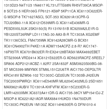
1313D23-N4T1U3 1N4617 KL731JTTE68N RH5VT39CA MSOP-
8 SOT23-5 HER106G FP6121-KS9P 5KP11CA XC6113C622ER-
G MSOP-8 TK71627ASCL SOT-353 XC9261A13CPR-G
TCU20B60-11A XC6121D539MR-G XC6114E436MR-G
PESD5V0L5UK 2SK3150(S) R1131N151B XC9259A2LE1R-G
YB1220ST26RNP LD1117AG-30-AA3-B-R TC1303A-XG2EMF
TK11136CSCL FM4735WA XC9142A28CMR-G BCX51
XC61CN4902TH P4KE11A ADM7154ACPZ-2.8-R7 AIC1747-
16PX5TR XC6701B632ER R1EX24128BTAS0I MAX4692EBET
STS2306A VRD2414 XC6121E622ER-G AD5623RACPZ-5REEL7
SR806 ADP2121ACBZ-1.82R7 2SA1832F ASM3I623S00BG-08-
ST MIC5399-MMYMX STM8L151C2U6TR AIC1750-OEPGLTR
KRC418V BZW06-102 TC1303C-QD2EUN TC1303B-JH2EUN
TSC2003IPWRQ1 XC6114E540MR ML6204C402MLG 2SD1651
MAX9621AUB/V TC1301A-KHFVFM XC6115C233ER-G
LMR14203XMK XC6372A411DR-G AIC1735-38CY MP1541DJ-Z
MSOP-8 XC6221A21AGR MAX6841HUKD3 1N4750DUR
TC1303C-PK2EUN 1M130Z XC6114H630ER-G DFN1010-4