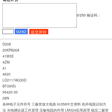
0
/250
验证码：
D208
20KPA26A
41M3E
4ZM
41
4620
LD2117AG30D
BT09VG
95420-00
28N
各种电子元件符号
三极管放大电路
lm358中文资料
色环电阻识别方
法
光电耦合器工作原理
压敏电阻的作用
LM324应用原理
稳压二极管