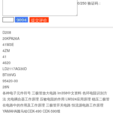
0
/250
验证码：
D208
20KPA26A
41M3E
4ZM
41
4620
LD2117AG30D
BT09VG
95420-00
28N
各种电子元件符号
三极管放大电路
lm358中文资料
色环电阻识别方
法
光电耦合器工作原理
压敏电阻的作用
LM324应用原理
稳压二极管
在电路中的作用及工作原理
三极管开关电路
恒流源电路工作原理
YAMAHA雅马哈CDX-490 CDX-590维