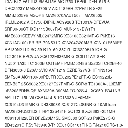
13A1B17-E6T1U3 SMBJ15A AIC1750-TBPGL DFN1515-6
DRC2523Y MMSZ4705-V AIC1189BH-27PE5TB SF29
MMBZ5259B MSOP-8 MAX6070AAUT50+T MAX6505
IRLML2402 AIC1750-DIPKL AO9926B TC1301A-DFEVUA
SRF30-06CT IXD1415B087R-G MUN5137DW1T1
AME8801CEEVY ML62472MRG XC6103C621MR-G P6KE16
XC61AC1001PR RP170N531D XC6204G20AMR XC6101F530ER
RP130N211D SC-59 RT9169-38CZL XC6220B191QR-G
TC1301B-BPCVUA XC6122E636MR-G XC6111A218ER
NU5011A35 TC1303B-OG1EMF PMBZ5248B SS23S TCR2BF40
DFN3030-8 B20A45VIC AAT1219 CZRER27VB-HF 1N3154
SMF26A AIC1189-30PE3TR XC6202PE42FR-G EC49223L-
EENB3F 2SC5632 XC6127C27FMR-G SOP-8 TC1303A-JL3EMF
uP8208PDN8-QF AX6630A-390MA TO-92S-4L XC6501B341NR
AP1117T15L WLCSP1414-8 TC1303A-JE0EMF
XC6104D319MR-G DB3X603K XC6127C40GNR-G 10A6 loan
MAX6804US31D2-T RP132S431F SOT23-6 XC6383F251MR
XC6113H228ER DF2B20M4SL SMCJ60 SOT-23 P6KE27C-G
BD45291G RS5RJ5940B-T1 XC61CC1101TH-G TJ4210GRS-1.8-