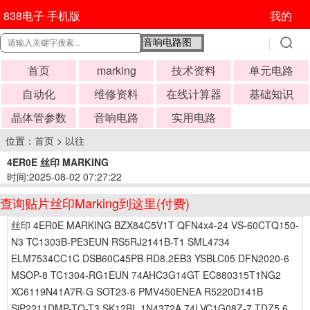
838电子 手机版
我的
首页
marking
技术资料
单元电路
自动化
维修资料
在线计算器
基础知识
晶体管参数
音响电路
实用电路
位置：
首页
>
以往
4ER0E 丝印 MARKING
时间:2025-08-02 07:27:22
查询贴片丝印Marking到这里(付费)
丝印 4ER0E MARKING BZX84C5V1T QFN4x4-24 VS-60CTQ150-
N3 TC1303B-PE3EUN RS5RJ2141B-T1 SML4734
ELM7534CC1C DSB60C45PB RD8.2EB3 YSBLC05 DFN2020-6
MSOP-8 TC1304-RG1EUN 74AHC3G14GT EC880315T1NG2
XC6119N41A7R-G SOT23-6 PMV450ENEA R5220D141B
SiP2211DMP-TQ-T3 SK12BL 1N4372A 74LVC1G08Z-7 TDZ5.6