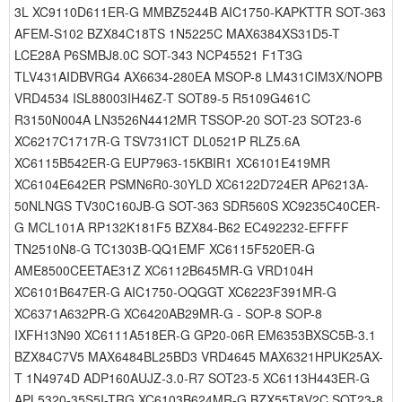
3L XC9110D611ER-G MMBZ5244B AIC1750-KAPKTTR SOT-363
AFEM-S102 BZX84C18TS 1N5225C MAX6384XS31D5-T
LCE28A P6SMBJ8.0C SOT-343 NCP45521 F1T3G
TLV431AIDBVRG4 AX6634-280EA MSOP-8 LM431CIM3X/NOPB
VRD4534 ISL88003IH46Z-T SOT89-5 R5109G461C
R3150N004A LN3526N4412MR TSSOP-20 SOT-23 SOT23-6
XC6217C1717R-G TSV731ICT DL0521P RLZ5.6A
XC6115B542ER-G EUP7963-15KBIR1 XC6101E419MR
XC6104E642ER PSMN6R0-30YLD XC6122D724ER AP6213A-
50NLNGS TV30C160JB-G SOT-363 SDR560S XC9235C40CER-
G MCL101A RP132K181F5 BZX84-B62 EC492232-EFFFF
TN2510N8-G TC1303B-QQ1EMF XC6115F520ER-G
AME8500CEETAE31Z XC6112B645MR-G VRD104H
XC6101B647ER-G AIC1750-OQGGT XC6223F391MR-G
XC6371A632PR-G XC6420AB29MR-G - SOP-8 SOP-8
IXFH13N90 XC6111A518ER-G GP20-06R EM6353BXSC5B-3.1
BZX84C7V5 MAX6484BL25BD3 VRD4645 MAX6321HPUK25AX-
T 1N4974D ADP160AUJZ-3.0-R7 SOT23-5 XC6113H443ER-G
APL5320-35S5I-TRG XC6103B624MR-G BZX55T8V2C SOT23-8