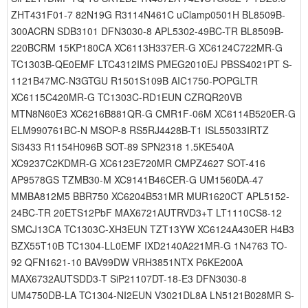
ZHT431F01-7 82N19G R3114N461C uClamp0501H BL8509B-
300ACRN SDB3101 DFN3030-8 APL5302-49BC-TR BL8509B-
220BCRM 15KP180CA XC6113H337ER-G XC6124C722MR-G
TC1303B-QE0EMF LTC4312IMS PMEG2010EJ PBSS4021PT S-
1121B47MC-N3GTGU R1501S109B AIC1750-POPGLTR
XC6115C420MR-G TC1303C-RD1EUN CZRQR20VB
MTN8N60E3 XC6216B881QR-G CMR1F-06M XC6114B520ER-G
ELM990761BC-N MSOP-8 RS5RJ4428B-T1 ISL55033IRTZ
Si3433 R1154H096B SOT-89 SPN2318 1.5KE540A
XC9237C2KDMR-G XC6123E720MR CMPZ4627 SOT-416
AP9578GS TZMB30-M XC9141B46CER-G UM1560DA-47
MMBA812M5 BBR750 XC6204B531MR MUR1620CT APL5152-
24BC-TR 20ETS12PbF MAX6721AUTRVD3+T LT1110CS8-12
SMCJ13CA TC1303C-XH3EUN TZT13YW XC6124A430ER H4B3
BZX55T10B TC1304-LL0EMF IXD2140A221MR-G 1N4763 TO-
92 QFN1621-10 BAV99DW VRH3851NTX P6KE200A
MAX6732AUTSDD3-T SiP21107DT-18-E3 DFN3030-8
UM4750DB-LA TC1304-NI2EUN V3021DL8A LN5121B028MR S-