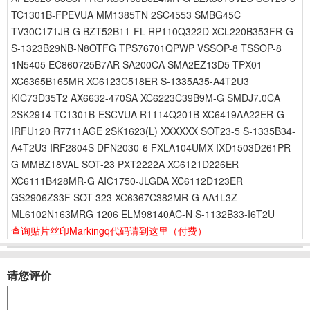
TC1301B-FPEVUA MM1385TN 2SC4553 SMBG45C
TV30C171JB-G BZT52B11-FL RP110Q322D XCL220B353FR-G
S-1323B29NB-N8OTFG TPS76701QPWP VSSOP-8 TSSOP-8
1N5405 EC860725B7AR SA200CA SMA2EZ13D5-TPX01
XC6365B165MR XC6123C518ER S-1335A35-A4T2U3
KIC73D35T2 AX6632-470SA XC6223C39B9M-G SMDJ7.0CA
2SK2914 TC1301B-ESCVUA R1114Q201B XC6419AA22ER-G
IRFU120 R7711AGE 2SK1623(L) XXXXXX SOT23-5 S-1335B34-
A4T2U3 IRF2804S DFN2030-6 FXLA104UMX IXD1503D261PR-
G MMBZ18VAL SOT-23 PXT2222A XC6121D226ER
XC6111B428MR-G AIC1750-JLGDA XC6112D123ER
GS2906Z33F SOT-323 XC6367C382MR-G AA1L3Z
ML6102N163MRG 1206 ELM98140AC-N S-1132B33-I6T2U
查询贴片丝印Markingq代码请到这里
（付费）
请您评价