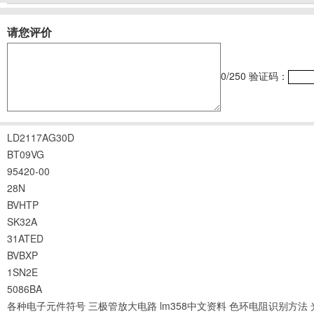
请您评价
0
/250
验证码：
LD2117AG30D
BT09VG
95420-00
28N
BVHTP
SK32A
31ATED
BVBXP
1SN2E
5086BA
各种电子元件符号
三极管放大电路
lm358中文资料
色环电阻识别方法