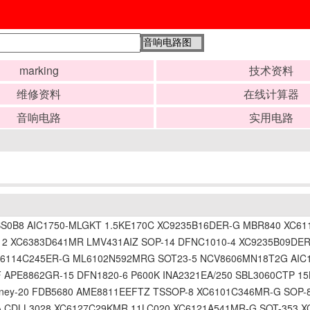
marking
技术资料
维修资料
在线计算器
音响电路
实用电路
S0B8 AIC1750-MLGKT 1.5KE170C XC9235B16DER-G MBR840 XC6
2 XC6383D641MR LMV431AIZ SOP-14 DFNC1010-4 XC9235B09DER
C6114C245ER-G ML6102N592MRG SOT23-5 NCV8606MN18T2G AIC
 APE8862GR-15 DFN1820-6 P600K INA2321EA/250 SBL3060CTP 
ney-20 FDB5680 AME8811EEFTZ TSSOP-8 XC6101C346MR-G SOP-
CDLL3028 XC6127C29KMR 11LC020 XC6121A541MR-G SOT-353 XC