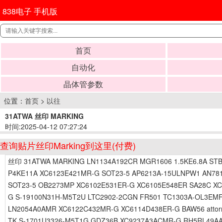
838电子 手机版
首页
自动化
晶体管参数
位置：
首页
>
以往
31ATWA 丝印 MARKING
时间:2025-04-12 07:27:24
查询贴片丝印Marking到这里(付费)
丝印 31ATWA MARKING LN1134A192CR MGR1606 1.5KE6.8A STB
P4KE11A XC6123E421MR-G SOT23-5 AP6213A-15ULNPW1 AN781
SOT23-5 OB2273MP XC6102E531ER-G XC6105E548ER SA28C X
G S-19100N31H-M5T2U LTC2902-2CGN FR501 TC1303A-OL3EMF
LN2054A0AMR XC6122C432MR-G XC6114D438ER-G BAW56 attor
TK S-1701U3326-M5T1G GDZ36B XC9237A3ACMR-G RH5RL49AA 