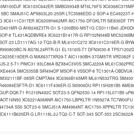
S30M100DJF XC6103C642ER SMBG5934B MT6L76FS XC6368C375MR
5BC SMAJ51C APX803L20-25SR LTC3588EDD-2 SOP-4 EC49223T-H
R-G XC6111C317ER XC6209H462MR AIC1750-DFGKLTR SiE836DF 
2D401MR-G AH9248Z3TR-G1 S-1200B50-M5T1G CS3111B40 JDH3D
MSOP-8 TL431AQDBVRE4 XC6221B1417R-G RP152N048B MIC5236BM
SOT-23 LD1117AG-12-TQ3-B-R ML6101C272 XC6101C319ER-G BY
M990803BC-N AS78L24RTR-G1 EL1516IS-T7 DFN3030-8 TPS71202
C9235E19DER-G MAX6377XR29-T AIC1190BH-37GM5TR VRD382F L
JS-2.5-T1 PIMC31 93LC86A BZX84C3V0S SMCJ220A ML61C362PR
6KE440A SMC5355B SiR494DP MSOP-8 VSSOP-8 TC1301A-OBDVUA
M3I2111BF-08SR CMPTA94 XC6366B165MR ML61N532TRG SM400
46084ESFTR-D1 XC6111F436ER-G Si5906DU RP115H281B5 AME88
UP-DQK-T1 R1210N492C SOT23-5 QFN2530-14 RP115L071B5 uP
AOT16N50 XC6221A08ANR AIC1750-LBPKLTR 1N5927A TC7W00FU 
N4734A SS5 SOT23-6 SMCJ51A AM4964NT AIC1750-XPPKLTR TC13
C6111B620ER-G LR1118L-2J-TQ2-C-T SOT-343 SOT-353 2SC3622