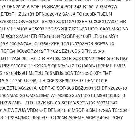
-G DFN2535-6 SOP-16 SRA504 SOT-343 RT9012-GMPQW
EFB3F HZU24B1 DFN3020-12 SA15A TC1303B-FI3EUN
TPS76301QDBVRG4Q1 SR220 XC6112A133ER-G XC6217A081MR
01FV FFM103 AD5693RBCPZ-2RL7 SOT-23 UCQ10A03 MSOP-8
M XC6122A241ER RT9168-34PS SBR40100R LT3519IMS-1
W99P-200 SN74AUC1G66YZPR TC51N5702ECB BCP56-10
DRCRG4 XC62GR2412PR 402 2EZ170D5 DFN3030-8
D1117AG-25-TF3-D-R RP108J331B XC6120N212HR-G 81N15G
G PBSS306PX DFN2020-8 QFN3x3-12 TC1303B-1R3EMF EMD5
 S-19100N29H-M5T2U P6SMBJ9.0CA TC1303C-XP1EMF
1A AIC1750-GCGKTTR XC6223F391GR-G DFN1010-6
00EETL XC9261A16DPR-G SOT-363 BSZ0904NSI DFN2020-10
8806NMA5-20 QM2532M7 WPM3005 2SA1450 ELM991403BC-S
HZS5.6NB1 DTD113ZK SB160 SOT23-5 XC6102B637MR-G
01A-BWEVUA VRD4K2E DFN2018-6 MSOP-8 SML4729A TC1304-
A S-1122B47MC-L9GTFG TC1303B-AI0EMF MCP1640BT-I/CHY