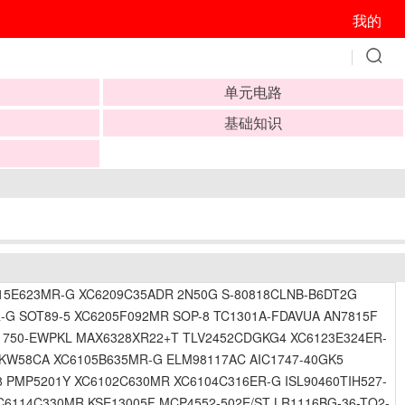
我的
单元电路
基础知识
115E623MR-G XC6209C35ADR 2N50G S-80818CLNB-B6DT2G
-G SOT89-5 XC6205F092MR SOP-8 TC1301A-FDAVUA AN7815F
1750-EWPKL MAX6328XR22+T TLV2452CDGKG4 XC6123E324ER-
15KW58CA XC6105B635MR-G ELM98117AC AIC1747-40GK5
8 PMP5201Y XC6102C630MR XC6104C316ER-G ISL90460TIH527-
6114C330MR KSE13005F MCP4552-502E/ST LR1116BG-36-TQ2-