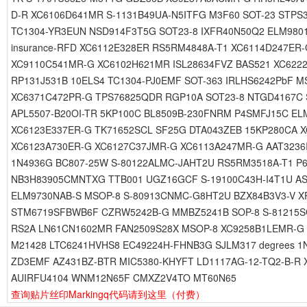
D-R XC6106D641MR S-1131B49UA-N5ITFG M3F60 SOT-23 STP
TC1304-YR3EUN NSD914F3T5G SOT23-8 IXFR40N50Q2 ELM9801
insurance-RFD XC6112E328ER RS5RM4848A-T1 XC6114D247E
XC9110C541MR-G XC6102H621MR ISL28634FVZ BAS521 XC622
RP131J531B 10ELS4 TC1304-PJ0EMF SOT-363 IRLHS6242PbF 
XC6371C472PR-G TPS76825QDR RGP10A SOT23-8 NTGD4167C 
APL5507-B20OI-TR 5KP100C BL8509B-230FNRM P4SMFJ15C EL
XC6123E337ER-G TK71652SCL SF25G DTA043ZEB 15KP280CA X
XC6123A730ER-G XC6127C37JMR-G XC6113A247MR-G AAT3236I
1N4936G BC807-25W S-80122ALMC-JAHT2U RS5RM3518A-T1 P
NB3H83905CMNTXG TTB001 UGZ16GCF S-19100C43H-I4T1U AS
ELM9730NAB-S MSOP-8 S-80913CNMC-G8HT2U BZX84B3V3-V XR
STM6719SFBWB6F CZRW5242B-G MMBZ5241B SOP-8 S-81215SG
RS2A LN61CN1602MR FAN2509S28X MSOP-8 XC9258B1LEMR-G 
M21428 LTC6241HVHS8 EC49224H-FHNB3G SJLM317 degrees 1
ZD3EMF AZ431BZ-BTR MIC5380-KHYFT LD1117AG-12-TQ2-B-R X
AUIRFU4104 WNM12N65F CMXZ2V4TO MT60N65
查询贴片丝印Markingq代码请到这里
（付费）