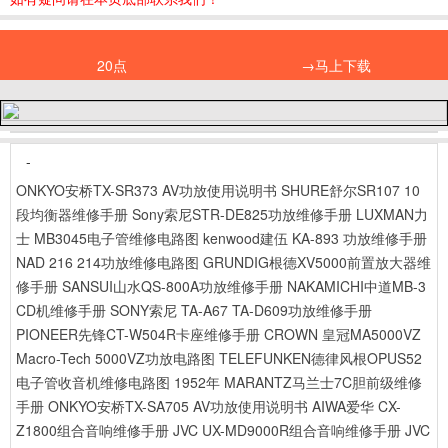
20点
→马上下载
-
ONKYO安桥TX-SR373 AV功放使用说明书
SHURE舒尔SR107 10
段均衡器维修手册
Sony索尼STR-DE825功放维修手册
LUXMAN力
士 MB3045电子管维修电路图
kenwood建伍 KA-893 功放维修手册
NAD 216 214功放维修电路图
GRUNDIG根德XV5000前置放大器维
修手册
SANSUI山水QS-800A功放维修手册
NAKAMICHI中道MB-3
CD机维修手册
SONY索尼 TA-A67 TA-D609功放维修手册
PIONEER先锋CT-W504R卡座维修手册
CROWN 皇冠MA5000VZ
Macro-Tech 5000VZ功放电路图
TELEFUNKEN德律风根OPUS52
电子管收音机维修电路图 1952年
MARANTZ马兰士7C胆前级维修
手册
ONKYO安桥TX-SA705 AV功放使用说明书
AIWA爱华 CX-
Z1800组合音响维修手册
JVC UX-MD9000R组合音响维修手册
JVC