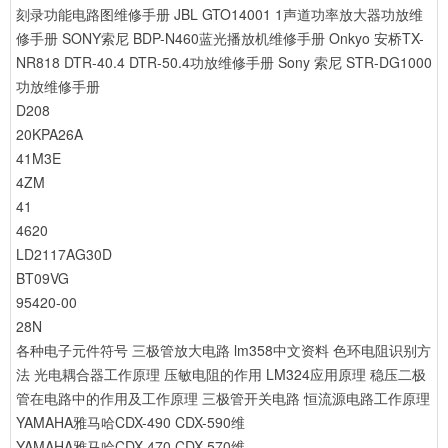
刻录功能电路图维修手册
JBL GTO14001 1声道功率放大器功放维
修手册
SONY索尼 BDP-N460蓝光播放机维修手册
Onkyo 安桥TX-
NR818 DTR-40.4 DTR-50.4功放维修手册
Sony 索尼 STR-DG1000
功放维修手册
D208
20KPA26A
41M3E
4ZM
41
4620
LD2117AG30D
BT09VG
95420-00
28N
各种电子元件符号
三极管放大电路
lm358中文资料
色环电阻识别方
法
光电耦合器工作原理
压敏电阻的作用
LM324应用原理
稳压二极
管在电路中的作用及工作原理
三极管开关电路
恒流源电路工作原理
YAMAHA雅马哈CDX-490 CDX-590维
YAMAHA雅马哈CDX-470 CDX-570维