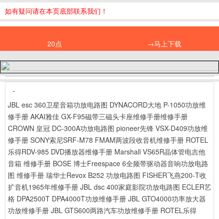
如有疑问请在本页底部联系我们！
20点
→马上下载
-
JBL esc 360卫星音箱功放电路图
DYNACORD大地 P-1050功放维
修手册
AKAI雅佳 GX-F95磁带三磁头卡座维修手册维修手册
CROWN 皇冠 DC-300A功放电路图
pioneer先锋 VSX-D409功放维
修手册
SONY索尼SRF-M78 FMAM两波段收音机维修手册
ROTEL
乐得RDV-985 DVD播放器维修手册
Marshall VS65R晶体管电吉他
音箱 维修手册
BOSE 博士Freespace 6全频带驱动器音响功放电路
图 维修手册
瑞华士Revox B252 功放电路图
FISHER飞燕200-T收
扩音机1965年维修手册
JBL dsc 400家庭影院功放电路图
ECLER艺
格 DPA2500T DPA4000T功放维修手册
JBL GTO4000功率放大器
功放维修手册
JBL GTS600两路汽车功放维修手册
ROTEL乐得