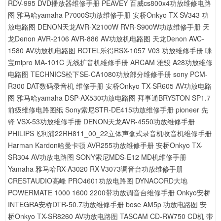
RDV-995 DVD播放器维修手册
PEAVEY 百威cs800x4功放维修电路
图
雅马哈yamaha P7000S功放维修手册
安桥Onkyo TX-SV343 功
放电路图
DENON天龙AVR-X2100W RVR-S900W功放维修手册
天
龙Denon AVR-2106 AVR-886 AV功放机电路图
天龙Denon AVC-
1580 AV功放机电路图
ROTEL乐得RSX-1057 V03 功放维修手册
咪
宝mipro MA-101C 无线扩音机维修手册
ARCAM 雅骏 A28功放维修
电路图
TECHNICS松下SE-CA1080功放部分维修手册
sony PCM-
R300 DAT数码录音机 维修手册
安桥Onkyo TX-SR605 AV功放电路
图
雅马哈yamaha DSP-AX530功放电路图
拜事通BRYSTON SP1.7
前级维修电路图纸
Sony索尼STR-DE415功放维修手册
pioneer 先
锋 VSX-53功放维修手册
DENON天龙AVR-4550功放维修手册
PHILIPS飞利浦22RH811_00_22立体声盒式录音机收音机维修手册
Harman Kardon哈曼卡顿 AVR255功放维修手册
安桥Onkyo TX-
SR304 AV功放电路图
SONY索尼MDS-E12 MD机维修手册
Yamaha 雅马哈RX-A3020 RX-V3073调音台功放维修手册
CRESTAUDIO高峰 PRO4601功放电路图
DYNACORD大地
POWERMATE 1000 1600 2200带功放调音台维修手册
Onkyo安桥
INTEGRA安桥DTR-50.7功放维修手册
bose AM5p 功放电路图
安
桥Onkyo TX-SR8260 AV功放电路图
TASCAM CD-RW750 CD机 带