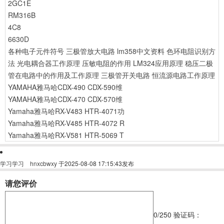
2GC1E
RM316B
4C8
6630D
各种电子元件符号
三极管放大电路
lm358中文资料
色环电阻识别方
法
光电耦合器工作原理
压敏电阻的作用
LM324应用原理
稳压二极
管在电路中的作用及工作原理
三极管开关电路
恒流源电路工作原理
YAMAHA雅马哈CDX-490 CDX-590维
YAMAHA雅马哈CDX-470 CDX-570维
Yamaha雅马哈RX-V483 HTR-4071功
Yamaha雅马哈RX-V485 HTR-4072 R
Yamaha雅马哈RX-V581 HTR-5069 T
学习学习
hnxcbwxy
于2025-08-08 17:15:43发布
请您评价
0
/250
验证码：