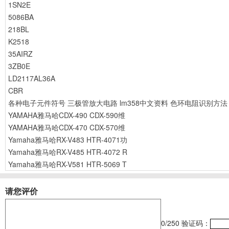
1SN2E
5086BA
218BL
K2518
35AIRZ
3ZB0E
LD2117AL36A
CBR
各种电子元件符号
三极管放大电路
lm358中文资料
色环电阻识别方法
YAMAHA雅马哈CDX-490 CDX-590维
YAMAHA雅马哈CDX-470 CDX-570维
Yamaha雅马哈RX-V483 HTR-4071功
Yamaha雅马哈RX-V485 HTR-4072 R
Yamaha雅马哈RX-V581 HTR-5069 T
请您评价
0
/250
验证码：