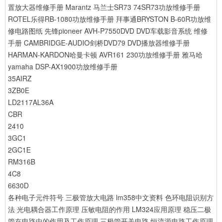
置放大器维修手册
Marantz 马兰士SR73 74SR73功放维修手册
ROTEL乐得RB-1080功放维修手册
拜事通BRYSTON B-60R功放维
修电路图纸
先锋pioneer AVH-P7550DVD DVD车载影音系统 维修
手册
CAMBRIDGE-AUDIO剑桥DVD79 DVD播放器维修手册
HARMAN-KARDON哈曼卡顿 AVR161 230功放维修手册
雅马哈
yamaha DSP-AX1900功放维修手册
35AIRZ
3ZB0E
LD2117AL36A
CBR
2410
3GC1
2GC1E
RM316B
4C8
6630D
各种电子元件符号
三极管放大电路
lm358中文资料
色环电阻识别方
法
光电耦合器工作原理
压敏电阻的作用
LM324应用原理
稳压二极
管在电路中的作用及工作原理
三极管开关电路
恒流源电路工作原理