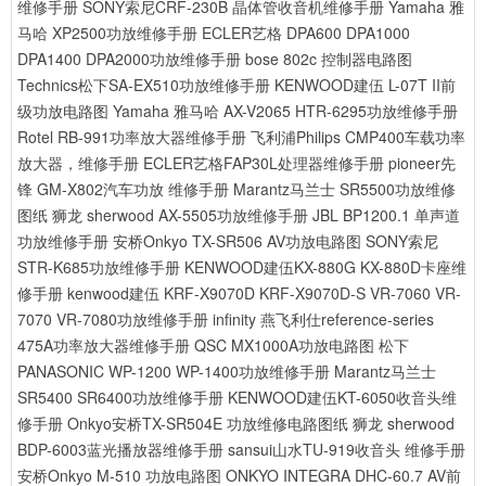
维修手册
SONY索尼CRF-230B 晶体管收音机维修手册
Yamaha 雅
马哈 XP2500功放维修手册
ECLER艺格 DPA600 DPA1000
DPA1400 DPA2000功放维修手册
bose 802c 控制器电路图
Technics松下SA-EX510功放维修手册
KENWOOD建伍 L-07T II前
级功放电路图
Yamaha 雅马哈 AX-V2065 HTR-6295功放维修手册
Rotel RB-991功率放大器维修手册
飞利浦Philips CMP400车载功率
放大器，维修手册
ECLER艺格FAP30L处理器维修手册
pioneer先
锋 GM-X802汽车功放 维修手册
Marantz马兰士 SR5500功放维修
图纸
狮龙 sherwood AX-5505功放维修手册
JBL BP1200.1 单声道
功放维修手册
安桥Onkyo TX-SR506 AV功放电路图
SONY索尼
STR-K685功放维修手册
KENWOOD建伍KX-880G KX-880D卡座维
修手册
kenwood建伍 KRF-X9070D KRF-X9070D-S VR-7060 VR-
7070 VR-7080功放维修手册
infinity 燕飞利仕reference-series
475A功率放大器维修手册
QSC MX1000A功放电路图
松下
PANASONIC WP-1200 WP-1400功放维修手册
Marantz马兰士
SR5400 SR6400功放维修手册
KENWOOD建伍KT-6050收音头维
修手册
Onkyo安桥TX-SR504E 功放维修电路图纸
狮龙 sherwood
BDP-6003蓝光播放器维修手册
sansui山水TU-919收音头 维修手册
安桥Onkyo M-510 功放电路图
ONKYO INTEGRA DHC-60.7 AV前