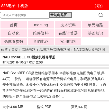
838电子 手机版
我的
首页
marking
技术资料
单元电路
自动化
维修资料
在线计算器
基础知识
晶体管参数
音响电路
实用电路
位置：
首页
>
音响电路
>
品牌功放音响电路图
>
NAD音响功放电路图
NAD C516BEE CD播放机维修手册
时间:2016-10-27 05:12:08
NAD C516BEE CD播放机维修手册本,本音响维修电路图为电子版,共
44页----警告︰ 请确保没有电源应用于机箱或电路，和观察所有其它
安全预防措施。8.最小化的身体动作时交无包装的更换ES 设备。（通
常无害的动作如刷牙在一起的你的衣服面料或取消你的脚从铺着地毯
的地板可以产生静电足以损害ES 设备）。
大小:4.90 MB
格式:PDF
页数:44 页