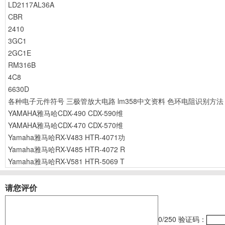
LD2117AL36A
CBR
2410
3GC1
2GC1E
RM316B
4C8
6630D
各种电子元件符号
三极管放大电路
lm358中文资料
色环电阻识别方法
YAMAHA雅马哈CDX-490 CDX-590维
YAMAHA雅马哈CDX-470 CDX-570维
Yamaha雅马哈RX-V483 HTR-4071功
Yamaha雅马哈RX-V485 HTR-4072 R
Yamaha雅马哈RX-V581 HTR-5069 T
请您评价
0
/250
验证码：