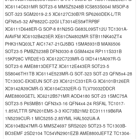
XC6114C631MR SOT23-6 MMSZ5248B ICS853S004I MSOP-8
SOT-323 SGM2019-2.5 XC6127C30B7R SP6260DEK-L/TR
QFN5x5-32 AP8822C-22GI LT3014ES5#TRPBF
XC6111D648ER-G SOP-8 81N25G G683L09ST12U TC1301A-
AIAVFM XC6102B423ER XE61CN4802MR STB11NK40ZT4
PHK31NQ03LT AIC1747-21GJ5BG 1SMA5931B MAX6506
SOT23-5 PMBZ5238B DFN3030-8 GSM4424 RP111S331B
15KP28C VRD2E1G XC6122C723MR-G IXD1415A097R-G
SOT23-6 AME8813DEFTZ XC6112E443ER SOT23-5
SS8046TH1TB XC6114E523MR-G SOT-323 SOT-23 QFN5x4-28
TC1303C-EK3EUN SOT-23 XC6121C331ER-G XC6101B126ER
XC9142A39CMR-G XC6104C332ER-G TLV70032DDCR
AME8800GETL XC6212B571MR AOD4180 SOT-23 1SMC75A
SOT23-5 P6SMB51 QFN3x3-16 QFN4x4-24 RSFAL TC1017-
1.85VLTTR SP6201EM5-3-3 KIC73B21M2 EC311119B6RA
1N5239CUR-1 MIC5255-2.85YML HAL502UA-A
XC6104B247MR-G MMSZ4697 SRS2020 SOT23-5 TC1303B-
BO3EMF 2SD2104 TC54VN2901EZB AME8800JEFTZ TC1304-