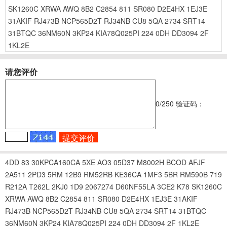
SK1260C
XRWA
AWQ
8B2
C2854
811
SR080
D2E4HX
1EJ3E
31AKIF
RJ473B
NCP565D2T
RJ34NB
CU8
5QA
2734
SRT14
31BTQC
36NM60N
3KP24
KIA78Q025PI
224
0DH
DD3094
2F
1KL2E
请您评价
0
/250
验证码：
4DD
83
30KPCA160CA
5XE
AO3
05D37
M8002H
BCOD
AFJF
2A511
2PD3
5RM
12B9
RM52RB
KE36CA
1MF3
5BR
RM590B
719
R212A
T262L
2KJ0
1D9
2067274
D60NF55LA
3CE2
K78
SK1260C
XRWA
AWQ
8B2
C2854
811
SR080
D2E4HX
1EJ3E
31AKIF
RJ473B
NCP565D2T
RJ34NB
CU8
5QA
2734
SRT14
31BTQC
36NM60N
3KP24
KIA78Q025PI
224
0DH
DD3094
2F
1KL2E