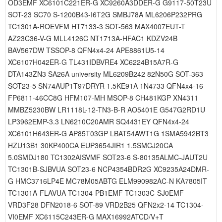
OD3EMF XC6101C221ER-G XC9260A3DDER-G G9117-50T23U
SOT-23 SC70 S-1200B43-I6T2G SMBJ78A ML6206P232PRG
TC1301A-ROEVFM HT7133-3 SOT-563 MAX4007EUT-T
AZ23C36-V-G MLL4126C NT1713A-HFAC1 KDZV24B
BAV567DW TSSOP-8 QFN4x4-24 APE8861U5-14
XC6107H042ER-G TL431IDBVRE4 XC6224B15A7R-G
DTA143ZN3 SA26A university ML6209B242 82N50G SOT-363
SOT23-5 SN74AUP1T97DRYR 1.5KE91A 1N4733 QFN4x4-16
FP6811-46CC8G HFM107-MH MSOP-8 CH481KGP XN4311
MMBZ5230BW LR1118L-12-TN3-B-R AO5401E G547G2RD1U
LP3962EMP-3.3 LN6210C20AMR SQ4431EY QFN4x4-24
XC6101H643ER-G AP85T03GP LBAT54AWT1G 1SMA5942BT3
HZU13B1 30KP400CA EUP3654JIR1 1.5SMCJ20CA
5.0SMDJ180 TC1302AISVMF SOT23-6 S-80135ALMC-JAUT2U
TC1301B-SJBVUA SOT23-6 NCP4354BDR2G XC9235A24DMR-
G HMC3716LP4E MC78M05ABTG ELM990982AC-N KA7805IT
TC1301A-FLAVUA TC1304-PB1EMF TC1303C-SJ0EMF
VRD3F28 DFN2018-6 SOT-89 VRD2B25 QFN2x2-14 TC1304-
VI0EMF XC6115C243ER-G MAX16992ATCD/V+T