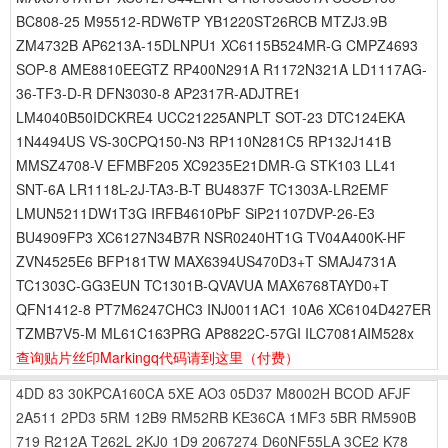
BC808-25 M95512-RDW6TP YB1220ST26RCB MTZJ3.9B
ZM4732B AP6213A-15DLNPU1 XC6115B524MR-G CMPZ4693
SOP-8 AME8810EEGTZ RP400N291A R1172N321A LD1117AG-
36-TF3-D-R DFN3030-8 AP2317R-ADJTRE1
LM4040B50IDCKRE4 UCC21225ANPLT SOT-23 DTC124EKA
1N4494US VS-30CPQ150-N3 RP110N281C5 RP132J141B
MMSZ4708-V EFMBF205 XC9235E21DMR-G STK103 LL41
SNT-6A LR1118L-2J-TA3-B-T BU4837F TC1303A-LR2EMF
LMUN5211DW1T3G IRFB4610PbF SiP21107DVP-26-E3
BU4909FP3 XC6127N34B7R NSR0240HT1G TV04A400K-HF
ZVN4525E6 BFP181TW MAX6394US470D3+T SMAJ4731A
TC1303C-GG3EUN TC1301B-QVAVUA MAX6768TAYD0+T
QFN1412-8 PT7M6247CHC3 INJ0011AC1 10A6 XC6104D427ER
TZMB7V5-M ML61C163PRG AP8822C-57GI ILC7081AIM528x
查询贴片丝印Markingq代码请到这里
（付费）
4DD
83
30KPCA160CA
5XE
AO3
05D37
M8002H
BCOD
AFJF
2A511
2PD3
5RM
12B9
RM52RB
KE36CA
1MF3
5BR
RM590B
719
R212A
T262L
2KJ0
1D9
2067274
D60NF55LA
3CE2
K78