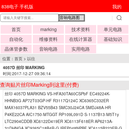
838电子 手机版
我的
首页
marking
技术资料
单元电路
自动化
维修资料
在线计算器
基础知识
晶体管参数
音响电路
实用电路
位置：
首页
>
以往
4057D 丝印 MARKING
时间:2017-12-27 09:36:14
查询贴片丝印Marking到这里(付费)
丝印 4057D MARKING VS-HFA30TA60CSPbF EC49224K-
HHNB3G AP72T03GP-HF R3117Q124C XC6365C332ER
MAX16037PLA31 BZV55B43 SMC30J24CA SMDJ48A-HR
P4KE22CA AIC1750-MTGGT RP109L091D S-1137B13-M5T1y
LTC2904CDDB XC6122D419ER XC6113F618ER AP6213A-
31DHNGA XC9265C18B4R-G IRFP048NPBF XC6115B223ER-G