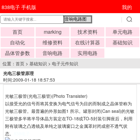
838电子 手机版
我的
首页
marking
技术资料
单元电路
自动化
维修资料
在线计算器
基础知识
晶体管参数
音响电路
实用电路
位置：
首页
>
基础知识
>
电子元件知识
光电三极管原理
时间:2009-01-18 18:57:53
光敏三极管(光电三极管)(Photo Transister)
以接受光的信号而将其变换为电气信号为目的而制成之晶体管称为
光敏三极管。最普遍的外形如图1 所示。罐形封闭(Can seal)的光敏
三极管多半将半导体晶方装定在TO-18或TO-5封装引脚座后，利用
附有玻璃之凸透镜及单纯之玻璃窗口之金属罩封闭成密不透气状
态。
838电子