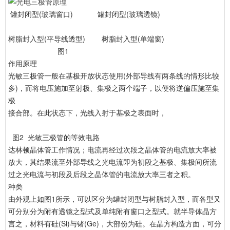
罐封闭型(玻璃窗口) 罐封闭型(玻璃透镜)
树脂封入型(平导线透型) 树脂封入型(单端窗)
图1
作用原理
光敏三极管一般在基极开放状态使用(外部导线有两条线的情形比较
多)，而将电压施加至射极、集极之两个端子，以便将逆偏压施至集
极
接合部。在此状态下，光线入射于基极之表面时，
图2 光敏三极管的等效电路
达林顿晶体管工作情况；电流再经过次段之晶体管的电流放大率被
放大，其结果流至外部导线之光电流即为初段之基极、集极间所流
过之光电流与初段及后段之晶体管的电流放大率三者之积。
种类
由外观上如图1所示，可以区分为罐封闭型与树脂封入型，而各型又
可分别分为附有透镜之型式及单纯附有窗口之型式。就半导体晶方
言之，材料有硅(Si)与锗(Ge)，大部份为硅。在晶方构造方面，可分