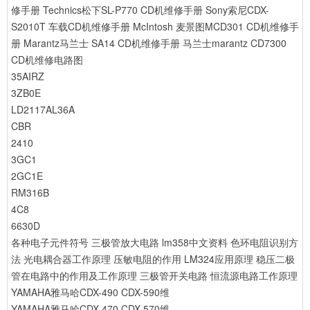
修手册
Technics松下SL-P770 CD机维修手册
Sony索尼CDX-
S2010T 车载CD机维修手册
McIntosh 麦景图MCD301 CD机维修手
册
Marantz马兰士 SA14 CD机维修手册
马兰士marantz CD7300
CD机维修电路图
35AIRZ
3ZB0E
LD2117AL36A
CBR
2410
3GC1
2GC1E
RM316B
4C8
6630D
各种电子元件符号
三极管放大电路
lm358中文资料
色环电阻识别方
法
光电耦合器工作原理
压敏电阻的作用
LM324应用原理
稳压二极
管在电路中的作用及工作原理
三极管开关电路
恒流源电路工作原理
YAMAHA雅马哈CDX-490 CDX-590维
YAMAHA雅马哈CDX-470 CDX-570维