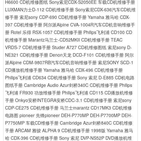
H6600 CD机维修图纸
Sony索尼CDX-S2050EE 车载CD机维修手册
LUXMAN力士D-112 CD机维修手册
Sony索尼CDX-636汽车CD机维
修手册
索尼sony CDP-690 CD机维修手册
Yamaha 雅马哈 CDX-
397 CD机维修手册
阿尔派Alpine CVA-1004R汽车CD机音响维修手
册
Rotel 乐得 RSX-1057 CD机维修手册
Philips飞利浦 CD100 CD
机维修手册
Marantz马兰士-CD52MKII CD机维修手册
TEAC
VRDS-7 CD机维修手册
Studer A727 CD机维修图纸
索尼sony D-
NE321 CD机维修手册
Denon天龙 DCD-F101 CD机维修手册
阿尔
派Alpine CDM-9807RB汽车CD机音响维修手册
索尼SONY SCD-1
CD播放机维修手册
Yamaha 雅马哈 CDX-496 CD机维修手册
Philips飞利浦 CD634 CD机维修手册
Sony 索尼 D-E885 CD机电路
图纸手册
Cambridge Audio Azur剑桥340C CD机维修手册
Philips
飞利浦 FR930 功放维修手册
Philips飞利浦 CD115 CD播放机维修
手册
Onkyo安桥INTEGRA安桥CDC-3.1 CD机维修手册
索尼sony
CDP-CE275 CD机维修手册
马兰士marantz CD17MK3 CD机维修
电路图
pioneer 先锋pioneer DEH-P770MP DEH-P7700MP DEH-
P7750MP 车载CD维修手册
Cambridge Azur剑桥840C CD机维修
手册
ARCAM 雅骏 ALPHA 9 CD机维修手册 1998版
Yamaha 雅马
哈 CDX-396 CD机维修手册
Sony 索尼 DVP-NS52P DVD播放机维