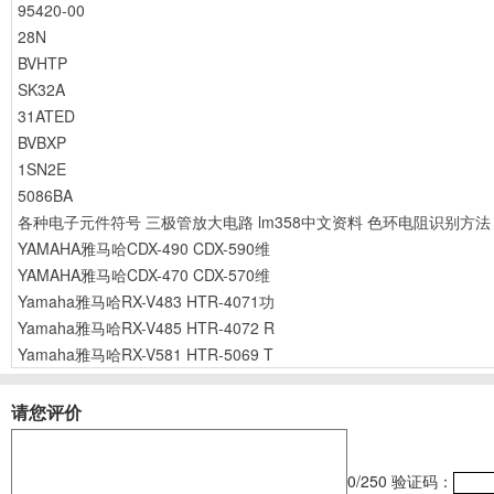
95420-00
28N
BVHTP
SK32A
31ATED
BVBXP
1SN2E
5086BA
各种电子元件符号
三极管放大电路
lm358中文资料
色环电阻识别方法
YAMAHA雅马哈CDX-490 CDX-590维
YAMAHA雅马哈CDX-470 CDX-570维
Yamaha雅马哈RX-V483 HTR-4071功
Yamaha雅马哈RX-V485 HTR-4072 R
Yamaha雅马哈RX-V581 HTR-5069 T
请您评价
0
/250
验证码：