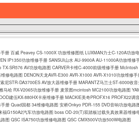
修手册
百威 Peavey CS-1000X 功放维修图纸
LUXMAN力士C-120A功放
PEN IP1350功放维修手册
SANSUI山水 AU-9900A AU-11000A功放维修
o TX-SR576 AV功放电路图
CARVER卡维C-4000前级维修手册
McInt
放大器维修电路图
DENON天龙AVR-E300 AVR-X1000 AVR-X1010功放维修
Y索尼STR-DA3700ES AV放大器维修手册
MARANTZ马兰士ST-6000
a 雅马哈 RX-V2065功放维修手册
麦景图mcintosh MC2100功放电路图
YA
WOOD建伍KX-880HX卡座维修手册
MACKIE美奇PROFX16 PROFX2
维修手册
Quad国都 34维修电路图
安桥Onkyo PDR-155 DVD音响功放电路
TE来福G150A2汽车功放电路图
boss OD-20(T)双踏板过载失真效果器维
放电路图
QSC ISA750功放维修电路图
QSC CMX500V功放500W电路图