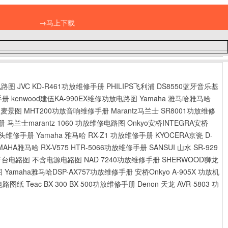
→马上下载
电路图
JVC KD-R461功放维修手册
PHILIPS飞利浦 DS8550蓝牙音乐基
手册
kenwood建伍KA-990EX维修功放电路图
Yamaha 雅马哈雅马哈
osh 麦景图 MHT200功放音响维修手册
Marantz马兰士 SR8001功放维修
手册
马兰士marantz 1060 功放维修电路图
Onkyo安桥INTEGRA安桥
收音头维修手册
Yamaha 雅马哈 RX-Z1 功放维修手册
KYOCERA京瓷 D-
MAHA雅马哈 RX-V575 HTR-5066功放维修手册
SANSUI 山水 SR-929
2调音台电路图 不含电源电路图
NAD 7240功放维修手册
SHERWOOD狮龙
图
Yamaha雅马哈DSP-AX757功放维修手册
安桥Onkyo A-905X 功放机
修电路图纸
Teac BX-300 BX-500功放维修手册
Denon 天龙 AVR-5803 功