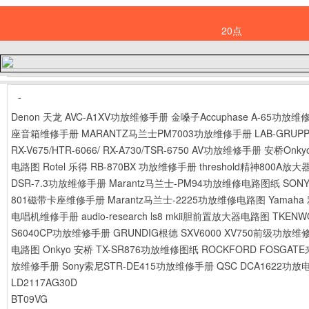
20点
-
Denon 天龙 AVC-A1XV功放维修手册
金嗓子Accuphase A-65功放维
座音箱维修手册
MARANTZ马兰士PM7003功放维修手册
LAB-GRUP
RX-V675/HTR-6066/ RX-A730/TSR-6750 AV功放维修手册
安桥Onky
电路图
Rotel 乐得 RB-870BX 功放维修手册
threshold精神800A
DSR-7.3功放维修手册
Marantz马兰士-PM94功放维修电路图纸
SON
801磁带卡座维修手册
Marantz马兰士-2225功放维修电路图
Yamah
电唱机维修手册
audio-research ls8 mkii胆前置放大器电路图
TKEN
S6040CP功放维修手册
GRUNDIG根德 SXV6000 XV750前级功放
电路图
Onkyo 安桥 TX-SR876功放维修图纸
ROCKFORD FOSGA
放维修手册
Sony索尼STR-DE415功放维修手册
QSC DCA1622功
LD2117AG30D
BT09VG