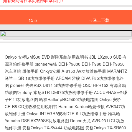
如有疑问请在本页底部联系我们！
15点
→马上下载
-
Onkyo 安桥L-MS30 DVD 影院系統使用说明书
JBL LX2000 SUB 有
源音箱维修手册
pioneer先锋 DEH-P9600 DEH-P960 DEH-P9650
汽车音响 维修手册
Onkyo安桥 A-8150 AV功放维修手册
MARANTZ
马兰士 SR-18功放维修手册
ARCAM 雅骏 DIVA P85功放维修电路
图
pioneer 先锋VSX-D814-S功放维修手册
QSC HPR152I有源音箱
功放图纸
Sony-索尼STR-DE975功放机维修手册
ACCUPHASE金嗓
子P-11功放电路图
哈福Hafler pRO2400功放电路图
Onkyo 安桥
CR-B8 CD接收機使用说明书
Harman Kardon哈曼卡顿 AVR347功
放维修手册
Onkyo INTEGRA安桥DTR-9.1功放维修手册
雅马哈
Yamaha DSP-AX759SE功放电路图
Denon天龙 AVR-2311CI 功放
维修手册
安桥Onkyo TX-SV444 功放电路图
安桥Onkyo TX-SR800