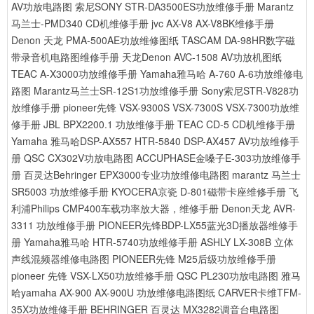
AV功放电路图
索尼SONY STR-DA3500ES功放维修手册
Marantz
马兰士-PMD340 CD机维修手册
jvc AX-V8 AX-V8BK维修手册
Denon 天龙 PMA-500AE功放维修图纸
TASCAM DA-98HR数字磁
带录音机电路图维修手册
天龙Denon AVC-1508 AV功放机图纸
TEAC A-X3000功放维修手册
Yamaha雅马哈 A-760 A-6功放维修电
路图
Marantz马兰士SR-12S1功放维修手册
Sony索尼STR-V828功
放维修手册
pioneer先锋 VSX-9300S VSX-7300S VSX-7300功放维
修手册
JBL BPX2200.1 功放维修手册
TEAC CD-5 CD机维修手册
Yamaha 雅马哈DSP-AX557 HTR-5840 DSP-AX457 AV功放维修手
册
QSC CX302V功放电路图
ACCUPHASE金嗓子E-303功放维修手
册
百灵达Behringer EPX3000专业功放维修电路图
marantz 马兰士
SR5003 功放维修手册
KYOCERA京瓷 D-801磁带卡座维修手册
飞
利浦Philips CMP400车载功率放大器，维修手册
Denon天龙 AVR-
3311 功放维修手册
PIONEER先锋BDP-LX55蓝光3D播放器维修手
册
Yamaha雅马哈 HTR-5740功放维修手册
ASHLY LX-308B 立体
声线混频器维修电路图
PIONEER先锋 M25后级功放维修手册
pioneer 先锋 VSX-LX50功放维修手册
QSC PL230功放电路图
雅马
哈yamaha AX-900 AX-900U 功放维修电路图纸
CARVER卡维TFM-
35X功放维修手册
BEHRINGER 百灵达 MX3282调音台电路图