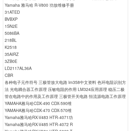
Yamaha 雅马哈 R-V800 功放维修手册
31ATED
BVBXP
1SN2E
5086BA
218BL
K2518
35AIRZ
3ZB0E
LD2117AL36A
CBR
各种电子元件符号
三极管放大电路
lm358中文资料
色环电阻识别方
法
光电耦合器工作原理
压敏电阻的作用
LM324应用原理
稳压二极
管在电路中的作用及工作原理
三极管开关电路
恒流源电路工作原理
YAMAHA雅马哈CDX-490 CDX-590维
YAMAHA雅马哈CDX-470 CDX-570维
Yamaha雅马哈RX-V483 HTR-4071功
Yamaha雅马哈RX-V485 HTR-4072 R