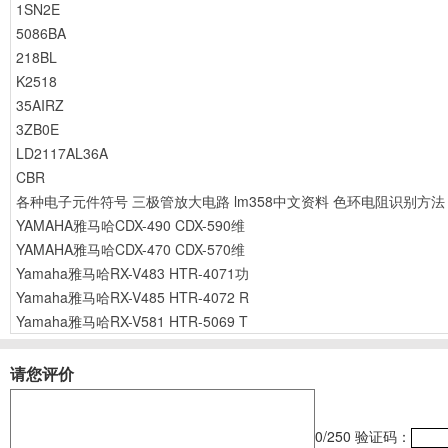
1SN2E
5086BA
218BL
K2518
35AIRZ
3ZB0E
LD2117AL36A
CBR
各种电子元件符号
三极管放大电路
lm358中文资料
色环电阻识别方法
YAMAHA雅马哈CDX-490 CDX-590维
YAMAHA雅马哈CDX-470 CDX-570维
Yamaha雅马哈RX-V483 HTR-4071功
Yamaha雅马哈RX-V485 HTR-4072 R
Yamaha雅马哈RX-V581 HTR-5069 T
请您评价
0
/250
验证码：