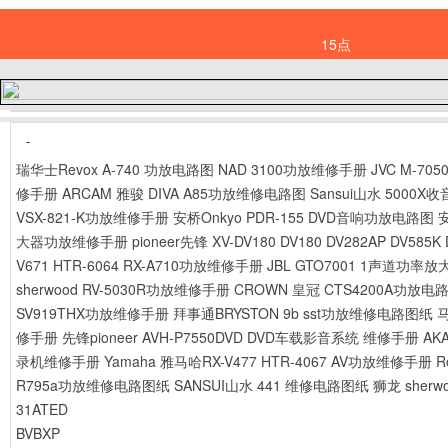
15点
-
瑞华士Revox A-740 功放电路图
NAD 3100功放维修手册
JVC M-7
修手册
ARCAM 雅骏 DIVA A85功放维修电路图
Sansui山水 5000
VSX-821-K功放维修手册
安桥Onkyo PDR-155 DVD音响功放电路图
大器功放维修手册
pioneer先锋 XV-DV180 DV180 DV282AP DV5
V671 HTR-6064 RX-A710功放维修手册
JBL GTO7001 1声道功
sherwood RV-5030R功放维修手册
CROWN 皇冠 CTS4200A功放电
SV919THX功放维修手册
拜事通BRYSTON 9b sst功放维修电路图纸
马
修手册
先锋pioneer AVH-P7550DVD DVD车载影音系统 维修手册
AK
录机维修手册
Yamaha 雅马哈RX-V477 HTR-4067 AV功放维修手册
R
R795a功放维修电路图纸
SANSUI山水 441 维修电路图纸
狮龙 sher
31ATED
BVBXP