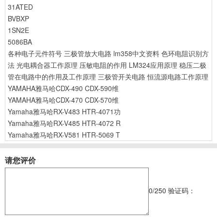
31ATED
BVBXP
1SN2E
5086BA
各种电子元件符号
三极管放大电路
lm358中文资料
色环电阻识别方
法
光电耦合器工作原理
压敏电阻的作用
LM324应用原理
稳压二极
管在电路中的作用及工作原理
三极管开关电路
恒流源电路工作原理
YAMAHA雅马哈CDX-490 CDX-590维
YAMAHA雅马哈CDX-470 CDX-570维
Yamaha雅马哈RX-V483 HTR-4071功
Yamaha雅马哈RX-V485 HTR-4072 R
Yamaha雅马哈RX-V581 HTR-5069 T
请您评价
0
/250
验证码：