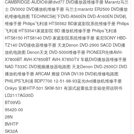
CAMBRIDGE-AUDIO剑桥dvd77 DVD播放器维修手册
Marantz马兰
士 DV3002 DVD播放机维修手册
马兰士marantz ER2500 DVD播放
机维修电路图
TECHNICS松下DVD-A560EN DVD-A160EN DVD机
维修手册
Philips飞利浦 HTS5562 BD家庭影院系统维修手册
Philips
飞利浦 HTS3541家庭影院 BD 播放机维修手册
Philips飞利浦
HTS8150 HTS8140 DVD 家庭影院系统维修手册
索尼SONY HBD-
TZ140 DVD接收器维修手册
天龙Denon DVD-2900 SACD DVD播
放机电路图
Denon天龙 DVD-5000维修手册
PIONEER先锋AVH-
X7800BT AVH-X7850BT AVH-X7850TV 车载DVD播放器维修手册
NAD T533C DVD视频播放器电路图
天龙Denon DVD-2930CI DVD
播放机维修手册
ARCAM 雅骏 DiVA DV139 DVD机维修电路图
PHILIPS飞利浦 BDP7700 12-51-98-93蓝光dvd播放机维修手册
Onkyo 安桥HTP-501 SKW-501 有源式超重低音音箱使用说明书
LD2117AG30D
BT09VG
95420-00
28N
BVHTP
SK32A