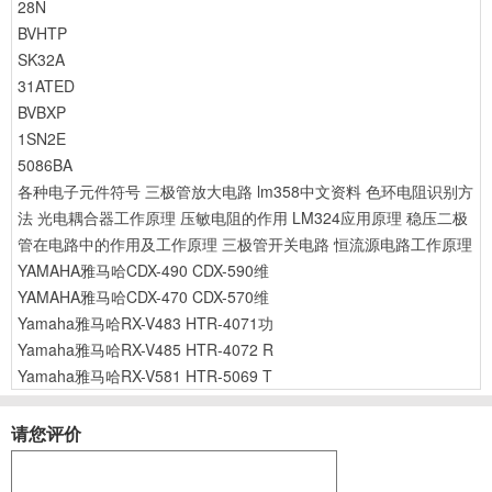
28N
BVHTP
SK32A
31ATED
BVBXP
1SN2E
5086BA
各种电子元件符号
三极管放大电路
lm358中文资料
色环电阻识别方
法
光电耦合器工作原理
压敏电阻的作用
LM324应用原理
稳压二极
管在电路中的作用及工作原理
三极管开关电路
恒流源电路工作原理
YAMAHA雅马哈CDX-490 CDX-590维
YAMAHA雅马哈CDX-470 CDX-570维
Yamaha雅马哈RX-V483 HTR-4071功
Yamaha雅马哈RX-V485 HTR-4072 R
Yamaha雅马哈RX-V581 HTR-5069 T
请您评价