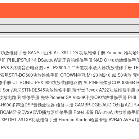
989功放维修手册
SANSUI山水 AU-X911DG 功放维修手册
Yamaha 雅马哈
手册
PHILIPS飞利浦 DS9800W蓝牙音箱维修手册
NAD C740功放维修手
威 PV8 8路调音台电路图
JBL PX600.2 二声道功率放大器功放维修手册
T
y索尼STR-DG500功放维修手册
CROWN皇冠 M120 M240 s2 S3功放
维修手册
CITRONIC PPX-900功放维修电路图
ALPINE阿尔派CDA-9856R
图
Sony索尼STR-DE545功放维修手册
瑞华士Revox A722功放维修手册
0音响功放电路图 维修手册
先锋Pioneer SA-V350K卡拉OK功放维修手册
PHI
PXA-H900多声道DSP音频处理器 维修手册
CAMBRIDGE-AUDIO剑桥AZU
ARCAM雅俊DV29 DVD播放器维修手册
Rotel 乐得 RA-810A 功放维修手
311XP DHT-391XP功放维修手册
Harman Kardon哈曼卡顿 AVR40 AV