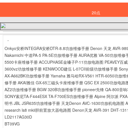
20点
-
Onkyo安桥INTEGRA安桥DTR-8.8功放维修手册
Denon 天龙 AVR-
Nakamichi 中道PA-5 PA-5E功放维修手册
AURA优雅 VA-50功放维修
5500卡座维修手册
ACCUPHASE金嗓子P-11功放电路图
PEAVEY百
3600vz功放维修手册
KENWOOD建伍 L-07CII前级功放维修手册
Son
AX-A662BK功放维修手册
Yamaha 雅马哈RX-V561 HTR-6050功放
修手册
AKAI雅佳 GX-65三磁头卡座维修手册
QSC EX 2500功放电路
AZ2功放维修手册
BGW 320B功放维修手册
pioneer先锋 QA-80
SONY索尼TA-F444ESX TA-F700ES功放维修手册
Alpine 阿尔派 
明书
JBL JSR635功放维修手册
天龙Denon AVC-1630功放机电路图
research ls8 mkii胆前置放大器电路图
Denon天龙 AVR-391 DHT-1
LD2117AG30D
BT09VG