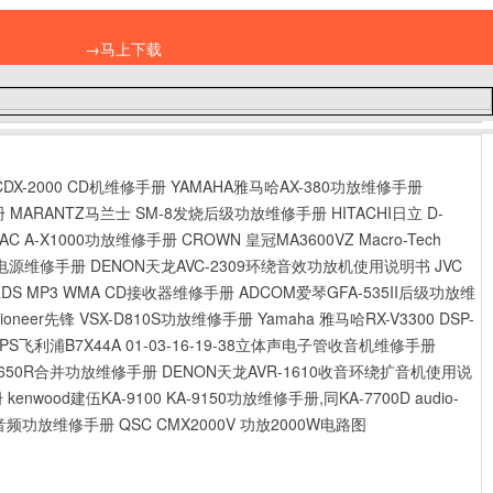
→马上下载
CDX-2000 CD机维修手册
YAMAHA雅马哈AX-380功放维修手册
册
MARANTZ马兰士 SM-8发烧后级功放维修手册
HITACHI日立 D-
EAC A-X1000功放维修手册
CROWN 皇冠MA3600VZ Macro-Tech
 无电源维修手册
DENON天龙AVC-2309环绕音效功放机使用说明书
JVC
 RDS MP3 WMA CD接收器维修手册
ADCOM爱琴GFA-535II后级功放维
pioneer先锋 VSX-D810S功放维修手册
Yamaha 雅马哈RX-V3300 DSP-
LIPS飞利浦B7X44A 01-03-16-19-38立体声电子管收音机维修手册
R-650R合并功放维修手册
DENON天龙AVR-1610收音环绕扩音机使用说
册
kenwood建伍KA-9100 KA-9150功放维修手册,同KA-7700D
audio-
R41音频功放维修手册
QSC CMX2000V 功放2000W电路图