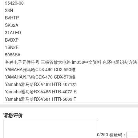
95420-00
28N
BVHTP
SK32A
31ATED
BVBXP
1SN2E
5086BA
各种电子元件符号
三极管放大电路
lm358中文资料
色环电阻识别方法
YAMAHA雅马哈CDX-490 CDX-590维
YAMAHA雅马哈CDX-470 CDX-570维
Yamaha雅马哈RX-V483 HTR-4071功
Yamaha雅马哈RX-V485 HTR-4072 R
Yamaha雅马哈RX-V581 HTR-5069 T
请您评价
0
/250
验证码：