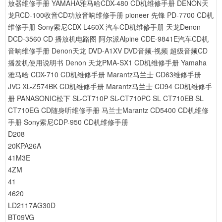
放器维修手册
YAMAHA雅马哈CDX-480 CD机维修手册
DENON天
龙RCD-100收音CD功放音响维修手册
pioneer 先锋 PD-7700 CD机
维修手册
Sony索尼CDX-L460X 汽车CD机维修手册
天龙Denon
DCD-3560 CD 播放机电路图
阿尔派Alpine CDE-9841E汽车CD机
音响维修手册
Denon天龙 DVD-A1XV DVD音频-视频 超级音频CD
播发机使用说明书
Denon 天龙PMA-SX1 CD机维修手册
Yamaha
雅马哈 CDX-710 CD机维修手册
Marantz马兰士 CD63维修手册
JVC XL-Z574BK CD机维修手册
Marantz马兰士 CD94 CD机维修手
册
PANASONIC松下 SL-CT710P SL-CT710PC SL CT710EB SL
CT710EG CD随身听维修手册
马兰士Marantz CD5400 CD机维修
手册
Sony索尼CDP-950 CD机维修手册
D208
20KPA26A
41M3E
4ZM
41
4620
LD2117AG30D
BT09VG