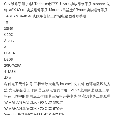
C27维修手册 扫描
Technics松下SU-7300功放维修手册
pioneer 先
锋 VSX-AX10 功放维修手册
Marantz马兰士SR5002功放维修手册
TASCAM X-48 48轨数字音频工作站电路图维修手册
19
59RK
C22C
AL317
3
LC40A
D208
20KPA26A
41M3E
4ZM
各种电子元件符号
三极管放大电路
lm358中文资料
色环电阻识别方
法
光电耦合器工作原理
压敏电阻的作用
LM324应用原理
稳压二极
管在电路中的作用及工作原理
三极管开关电路
恒流源电路工作原理
YAMAHA雅马哈CDX-490 CDX-590维
YAMAHA雅马哈CDX-470 CDX-570维
Yamaha雅马哈RX-V483 HTR-4071功