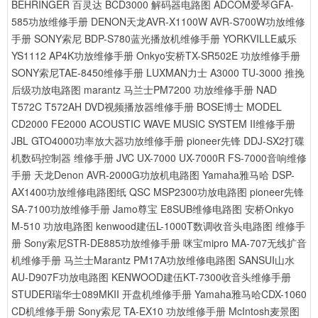
BEHRINGER 百灵达 BCD3000 解码器电路图
ADCOM爱琴GFA-
585功放维修手册
DENON天龙AVR-X1100W AVR-S700W功放维修
手册
SONY索尼 BDP-S780蓝光播放机维修手册
YORKVILLE威乐
YS1112 AP4K功放维修手册
Onkyo安桥TX-SR502E 功放维修手册
SONY索尼TAE-8450维修手册
LUXMAN力士 A3000 TU-3000 推挽
后级功放电路图
marantz 马兰士PM7200 功放维修手册
NAD
T572C T572AH DVD视频播放器维修手册
BOSE博士 MODEL
CD2000 FE2000 ACOUSTIC WAVE MUSIC SYSTEM II维修手册
JBL GTO4000功率放大器功放维修手册
pioneer先锋 DDJ-SX2打碟
机数码控制器 维修手册
JVC UX-7000 UX-7000R FS-7000音响维修
手册
天龙Denon AVR-2000G功放机电路图
Yamaha雅马哈 DSP-
AX1400功放维修电路图纸
QSC MSP2300功放电路图
pioneer先锋
SA-7100功放维修手册
Jamo尊宝 E8SUB维修电路图
安桥Onkyo
M-510 功放电路图
kenwood建伍L-1000T数调收音头电路图 维修手
册
Sony索尼STR-DE885功放维修手册
咪宝mipro MA-707无线扩音
机维修手册
马兰士Marantz PM17A功放维修电路图
SANSUI山水
AU-D907F功放电路图
KENWOOD建伍KT-7300收音头维修手册
STUDER瑞华士089MKII 开盘机维修手册
Yamaha雅马哈CDX-1060
CD机维修手册
Sony索尼 TA-EX10 功放维修手册
McIntosh麦景图