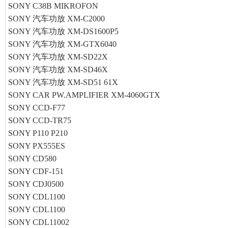
SONY C38B MIKROFON
SONY 汽车功放 XM-C2000
SONY 汽车功放 XM-DS1600P5
SONY 汽车功放 XM-GTX6040
SONY 汽车功放 XM-SD22X
SONY 汽车功放 XM-SD46X
SONY 汽车功放 XM-SD51 61X
SONY CAR PW.AMPLIFIER XM-4060GTX
SONY CCD-F77
SONY CCD-TR75
SONY P110 P210
SONY PX555ES
SONY CD580
SONY CDF-151
SONY CDJ0500
SONY CDL1100
SONY CDL1100
SONY CDL11002