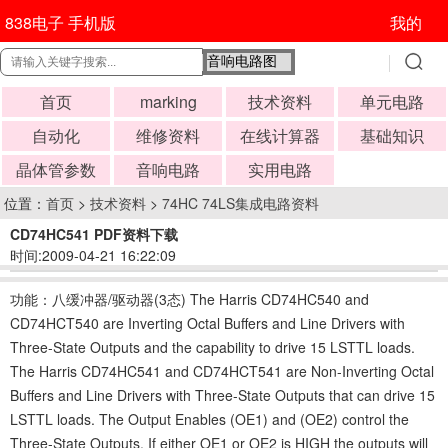
838电子 手机版
我的
首页
marking
技术资料
单元电路
自动化
维修资料
在线计算器
基础知识
晶体管参数
音响电路
实用电路
位置：
首页
>
技术资料
>
74HC 74LS集成电路资料
CD74HC541 PDF资料下载
时间:2009-04-21 16:22:09
功能：八缓冲器/驱动器(3态) The Harris CD74HC540 and
CD74HCT540 are Inverting Octal Buffers and Line Drivers with
Three-State Outputs and the capability to drive 15 LSTTL loads.
The Harris CD74HC541 and CD74HCT541 are Non-Inverting Octal
Buffers and Line Drivers with Three-State Outputs that can drive 15
LSTTL loads. The Output Enables (OE1) and (OE2) control the
Three-State Outputs. If either OE1 or OE2 is HIGH the outputs will