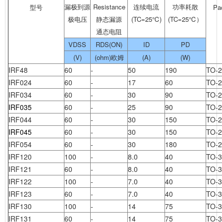
漏极到源
Resistance
连续电流
功率耗散
型号
Pa
极电压
静态漏源
(TC=25℃)
(TC=25℃）
通态电阻
VDSS
RDS(ON)
ID
PD
(V)
(ohm)欧姆
(A)
(W)
IRF48
60
-
50
190
TO-
IRF024
60
-
17
60
TO-
IRF034
60
-
30
90
TO-
IRF035
60
-
25
90
TO-
IRF044
60
-
30
150
TO-
IRF045
60
-
30
150
TO-
IRF054
60
-
30
180
TO-
IRF120
100
-
8.0
40
TO-3
IRF121
60
-
8.0
40
TO-3
IRF122
100
-
7.0
40
TO-3
IRF123
60
-
7.0
40
TO-3
IRF130
100
-
14
75
TO-3
IRF131
60
-
14
75
TO-3