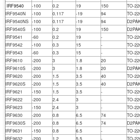
IRF9540
-100
0.2
19
150
TO-22
IRF9540N
-100
0.117
-19
94
TO-22
IRF9540NS
-100
0.117
-19
94
D2PA
IRF9540S
-100
0.2
19
150
D2PA
IRF9541
-60
0.2
19
-
TO-22
IRF9542
-100
0.3
15
-
TO-22
IRF9543
-60
0.3
15
-
TO-22
IRF9610
-200
3
1.8
20
TO-22
IRF9610S
-200
3
1.8
20
D2PA
IRF9620
-200
1.5
3.5
40
TO-22
IRF9620S
-200
1.5
3.5
40
D2PA
IRF9621
-150
1.5
3.5
-
TO-22
IRF9622
-200
2.4
3
-
TO-22
IRF9623
-150
2.4
3
-
TO-22
IRF9630
-200
0.8
6.5
74
TO-22
IRF9630S
-200
0.8
6.5
74
D2PA
IRF9631
-150
0.8
6.5
-
TO-22
IRF9632
-200
1.2
5.5
-
TO-22