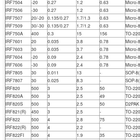
IRF7504
-20
0.27
1.2
0.63
Micro-
IRF7506
-30
0.27
1.2
0.63
Micro-
IRF7507
20/-20
0.135/0.27
1.7/1.3
0.63
Micro-
IRF7509
30/-30
0.135/0.27
1.7/1.2
0.63
Micro-
IRF750A
400
0.3
15
156
TO-22
IRF7601
20
0.035
3.8
0.78
Micro-
IRF7603
30
0.035
3.7
0.78
Micro-
IRF7604
-20
0.09
2.4
0.78
Micro-
IRF7606
-30
0.09
2.4
0.78
Micro-
IRF7805
30
0.011
13
-
SOP-8(
IRF7807
30
0.025
8.3
-
SOP-8(
IRF820
500
3
2.5
50
TO-22
IRF820A
500
3
2.5
49
TO-22
IRF820S
500
3
2.5
50
D2PAK
IRF821(R)
450
3
2.5
-
TO-22
IRF822
500
4
2.8
75
TO-22
IRF822(R)
500
4
2.2
-
TO-22
IRF822FI
500
4
1.9
35
TO-220