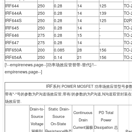
IRF644
250
0.28
14
125
TO-
IRF644A
250
0.28
14
139
TO-
IRF644S
250
0.28
14
125
D2P
IRF645
250
0.28
14
-
TO-
IRF646
275
0.28
15
-
TO-
IRF647
275
0.28
14
-
TO-
IRF650A
200
0.085
28
156
TO-
IRF654A
250
0.14
21
156
TO-
[!--empirenews.page--]功率场效应管替带-替代[/!--
empirenews.page--]
IRF
系列
POWER MOSFET 功率场效应管型号
带有"-"号的参数为P沟道场效应管,带有/的参数的为P沟道,N沟道双管封装
场效应管.
Drain-to-
Static Drain-
Continuous
PD Total
Source
Source
Drain
Power
Voltage
On-State
Current漏极
Dissipation 总
漏极到
Resistance静态
Pac