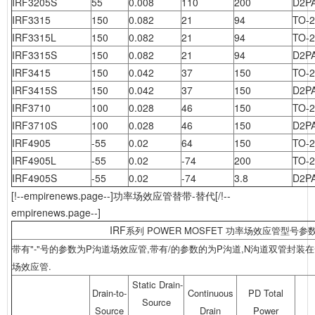
IRF3205S
55
0.008
110
200
D2P
IRF3315
150
0.082
21
94
TO-
IRF3315L
150
0.082
21
94
TO-2
IRF3315S
150
0.082
21
94
D2P
IRF3415
150
0.042
37
150
TO-
IRF3415S
150
0.042
37
150
D2P
IRF3710
100
0.028
46
150
TO-
IRF3710S
100
0.028
46
150
D2P
IRF4905
-55
0.02
64
150
TO-
IRF4905L
-55
0.02
-74
200
TO-2
IRF4905S
-55
0.02
-74
3.8
D2P
[!--empirenews.page--]功率场效应管替带-替代[/!--
empirenews.page--]
IRF
系列
POWER MOSFET 功率场效应管型号
带有"-"号的参数为P沟道场效应管,带有/的参数的为P沟道,N沟道双管封装
场效应管.
Static Drain-
Drain-to-
Continuous
PD Total
Source
Source
Drain
Power