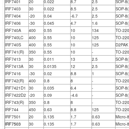
IRF7401
20
0.022
8.7
2.5
SOP-8(
IRF7403
30
0.022
8.5
2.5
SOP-8(
IRF7404
-20
0.04
-6.7
2.5
SOP-8(
IRF7406
-30
0.045
4.7
1.6
SOP-8(
IRF740A
400
0.55
10
134
TO-22
IRF740LC
400
0.55
10
125
TO-22
IRF740S
400
0.55
10
125
D2PAK
IRF741(R)
350
0.55
10
-
TO-22
IRF7413
30
0.011
13
2.5
SOP-8(
IRF7413A
30
0.0135
12
2.5
SOP-8(
IRF7416
-30
0.02
8.8
1
SOP-8(
IRF742(R)
400
0.8
8
-
TO-22
IRF7421D1
30
0.035
6.4
-
SOP-8
IRF7422D2
-20
0.09
-4.6
-
SOP-8
IRF743(R)
350
0.8
8
-
TO-22
IRF744
450
0.63
8.8
125
TO-22
IRF7501
20
0.135
1.7
0.63
Micro-
IRF7503
30
0.135
1.7
0.63
Micro-