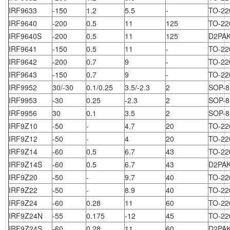
IRF9633
-150
1.2
5.5
-
TO-22
IRF9640
-200
0.5
11
125
TO-22
IRF9640S
-200
0.5
11
125
D2PA
IRF9641
-150
0.5
11
-
TO-22
IRF9642
-200
0.7
9
-
TO-22
IRF9643
-150
0.7
9
-
TO-22
IRF9952
30/-30
0.1/0.25
3.5/-2.3
2
SOP-8
IRF9953
-30
0.25
-2.3
2
SOP-8
IRF9956
30
0.1
3.5
2
SOP-8
IRF9Z10
-50
-
4.7
20
TO-22
IRF9Z12
-50
-
4
20
TO-22
IRF9Z14
-60
0.5
6.7
43
TO-22
IRF9Z14S
-60
0.5
6.7
43
D2PA
IRF9Z20
-50
-
9.7
40
TO-22
IRF9Z22
-50
-
8.9
40
TO-22
IRF9Z24
-60
0.28
11
60
TO-22
IRF9Z24N
-55
0.175
-12
45
TO-22
IRF9Z24S
-60
0.28
11
60
D2PA