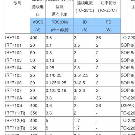
连续电流
功率耗散
型号
源极电
漏源
(TC=25℃)
(TC=25℃）
压
通态电阻
VDSS
RDS(ON)
ID
PD
(V)
(ohm)欧姆
(A)
(W)
IRF710
400
3.6
2
36
TO-22
IRF7101
20
0.1
3.5
2
SOP-8(
IRF7102
50
0.3
2
2
SOP-8(
IRF7103
50
0.13
3
2
SOP-8(
IRF7104
-20
0.25
2.3
2
SOP-8(
IRF7105
25
0.1/0.25
3.5/-2.3
2
SOP-8
IRF7106
20
0.125/0.25
3/-2.5
2
SOP-8
IRF7107
20
0.125/0.16
3/-2.8
2
SOP-8
IRF710A
400
3.6
2
36
TO-22
IRF710S
400
3.6
2
36
D2PAK
IRF711(R)
350
3.6
2
-
TO-22
IRF712(R)
400
5
1.7
-
TO-22
IRF713(R)
350
5
1.7
-
TO-22