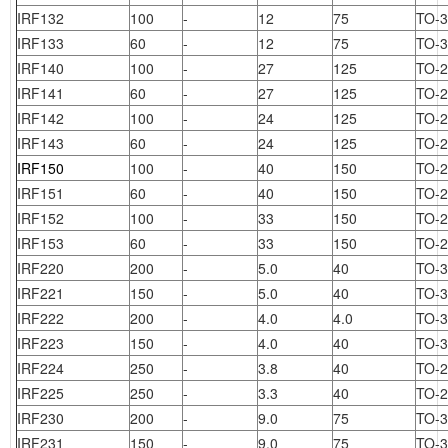
IRF132
100
-
12
75
TO-3
IRF133
60
-
12
75
TO-3
IRF140
100
-
27
125
TO-
IRF141
60
-
27
125
TO-
IRF142
100
-
24
125
TO-
IRF143
60
-
24
125
TO-
IRF150
100
-
40
150
TO-
IRF151
60
-
40
150
TO-
IRF152
100
-
33
150
TO-
IRF153
60
-
33
150
TO-
IRF220
200
-
5.0
40
TO-3
IRF221
150
-
5.0
40
TO-3
IRF222
200
-
4.0
4.0
TO-3
IRF223
150
-
4.0
40
TO-3
IRF224
250
-
3.8
40
TO-
IRF225
250
-
3.3
40
TO-
IRF230
200
-
9.0
75
TO-3
IRF231
150
-
9.0
75
TO-3