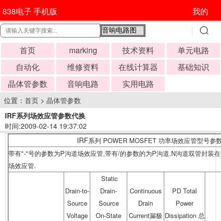
838电子 手机版
我的
首页
marking
技术资料
单元电路
自动化
维修资料
在线计算器
基础知识
晶体管参数
音响电路
实用电路
位置：
首页
>
晶体管参数
IRF系列场效应管参数代换
时间:2009-02-14 19:37:02
IRF
系列
POWER MOSFET 功率场效应管型号
带有"-"号的参数为P沟道场效应管,带有/的参数的为P沟道,N沟道双管封装
场效应管.
Static
Drain-to-
Drain-
Continuous
PD Total
Source
Source
Drain
Power
Voltage
On-State
Current漏极
Dissipation 总