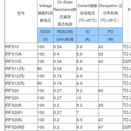
On-State
Voltage
Current漏极
Dissipation 总
Resistance静
P
漏极到源
连续电流
功率耗散
型号
态漏源
极电压
(TC=25℃)
(TC=25℃）
通态电阻
VDSS
RDS(ON)
ID
PD
(V)
(ohm)欧姆
(A)
(W)
IRF510
100
0.54
5.6
43
TO-
IRF510A
100
0.4
5.6
33
TO-
IRF510S
100
0.54
5.6
43
D2P
IRF511(R)
80
0.54
5.6
-
TO-
IRF512(R)
100
0.74
4.9
-
TO-
IRF513(R)
80
0.74
4.9
-
TO-
IRF520
100
0.27
9.2
60
TO-
IRF520
100
0.27
10
-
TO-
IRF520A
100
0.2
9.2
45
TO-
IRF520FI
100
0.27
7
-
TO-
IRF520N
100
0.2
9.5
47
TO-
IRF520NS
100
0.2
9.5
47
D2P