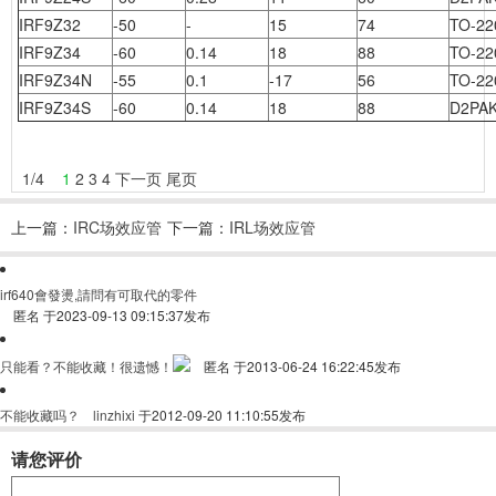
IRF9Z32
-50
-
15
74
TO-22
IRF9Z34
-60
0.14
18
88
TO-22
IRF9Z34N
-55
0.1
-17
56
TO-22
IRF9Z34S
-60
0.14
18
88
D2PA
1
/
4
1
2
3
4
下一页
尾页
上一篇：
IRC场效应管
下一篇：
IRL场效应管
参数
参数
irf640會發燙,請問有可取代的零件
匿名
于2023-09-13 09:15:37发布
只能看？不能收藏！很遗憾！
匿名
于2013-06-24 16:22:45发布
不能收藏吗？
linzhixi
于2012-09-20 11:10:55发布
请您评价