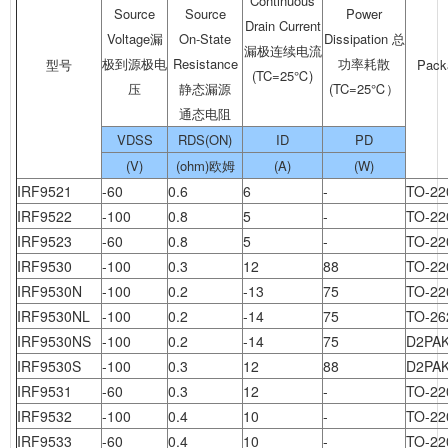
Continuous
Source
Source
Power
Drain Current
Voltage漏
On-State
Dissipation 总
漏极连续电流
极到源极电
Resistance
功率耗散
型号
Pac
(TC=25℃)
压
静态漏源
(TC=25℃）
通态电阻
VDSS
RDS(ON)
ID
PD
(V)
(ohm)欧姆
(A)
(W)
IRF9521
-60
0.6
6
-
TO-22
IRF9522
-100
0.8
5
-
TO-22
IRF9523
-60
0.8
5
-
TO-22
IRF9530
-100
0.3
12
88
TO-22
IRF9530N
-100
0.2
-13
75
TO-22
IRF9530NL
-100
0.2
-14
75
TO-26
IRF9530NS
-100
0.2
-14
75
D2PA
IRF9530S
-100
0.3
12
88
D2PA
IRF9531
-60
0.3
12
-
TO-22
IRF9532
-100
0.4
10
-
TO-22
IRF9533
-60
0.4
10
-
TO-22