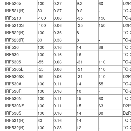
IRF520S
100
0.27
9.2
60
D2P
IRF521(R)
80
0.27
9.2
-
TO-
IRF5210
-100
0.06
-35
150
TO-
IRF5210S
-100
0.06
-35
150
D2P
IRF522(R)
100
0.36
8
-
TO-
IRF523(R)
80
0.36
8
-
TO-
IRF530
100
0.16
14
88
TO-
IRF530
100
0.16
16
-
TO-
IRF5305
-55
0.06
-31
110
TO-
IRF5305L
-55
0.06
-31
110
TO-
IRF5305S
-55
0.06
-31
110
D2P
IRF530A
100
0.11
14
55
TO-
IRF530FI
100
0.16
10
-
TO-
IRF530N
100
0.11
15
60
TO-
IRF530NS
100
0.11
15
63
D2P
IRF530S
100
0.16
14
88
D2P
IRF531(R)
80
0.16
14
-
TO-
IRF532(R)
100
0.23
12
-
TO-