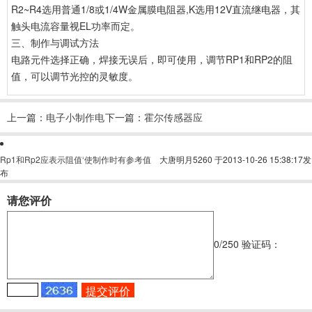
R2~R4选用普通1/8或1/4W金属膜电阻器,K选用12V直流继电器，其
触头电流容量视EL功率而定。
三、制作与调试方法
电路元件选择正确，焊接无误后，即可使用，调节RP1和RP2的阻
值，可以调节光控的灵敏度。
上一篇：
电子小制作电
下一篇：
霍尔传感器应
路图
用电路
Rp1和Rp2应表示阻值‘使制作时有参考值
大唐明月5260
于2013-10-26 15:38:17发
布
请您评价
0
/250
验证码：