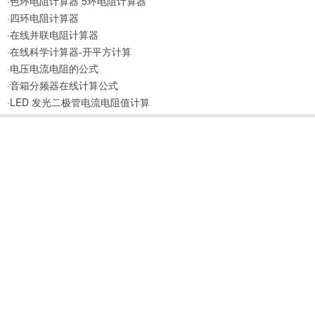
·色环电阻计算器 5环电阻计算器
·四环电阻计算器
·在线并联电阻计算器
·在线科学计算器-开平方计算
·电压电流电阻的公式
·音箱分频器在线计算公式
·LED 发光二极管电流电阻值计算