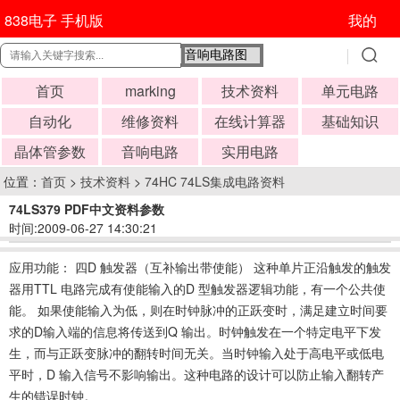
838电子 手机版
我的
首页
marking
技术资料
单元电路
自动化
维修资料
在线计算器
基础知识
晶体管参数
音响电路
实用电路
位置：
首页
>
技术资料
>
74HC 74LS集成电路资料
74LS379 PDF中文资料参数
时间:2009-06-27 14:30:21
应用功能： 四D 触发器（互补输出带使能） 这种单片正沿触发的触发
器用TTL 电路完成有使能输入的D 型触发器逻辑功能，有一个公共使
能。 如果使能输入为低，则在时钟脉冲的正跃变时，满足建立时间要
求的D输入端的信息将传送到Q 输出。时钟触发在一个特定电平下发
生，而与正跃变脉冲的翻转时间无关。当时钟输入处于高电平或低电
平时，D 输入信号不影响输出。这种电路的设计可以防止输入翻转产
生的错误时钟。